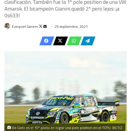
clasificación. También fue la 1ª pole position de una VW
Amarok. El bicampeón Gianini quedó 2º pero lejos: ¡a
0s633!
Follow
Send
Ezequiel Ganem
25 septiembre, 2021
on
an
X
email
De Carlo es el 10º piloto en lograr una pole position en el TCPU. (ACTC)