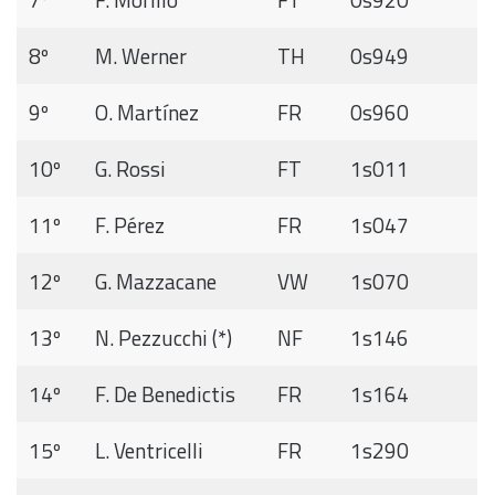
8º
M. Werner
TH
0s949
9º
O. Martínez
FR
0s960
10º
G. Rossi
FT
1s011
11º
F. Pérez
FR
1s047
12º
G. Mazzacane
VW
1s070
13º
N. Pezzucchi (*)
NF
1s146
14º
F. De Benedictis
FR
1s164
15º
L. Ventricelli
FR
1s290