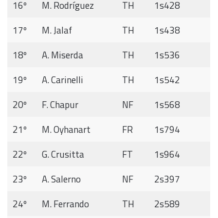
16º
M. Rodríguez
TH
1s428
17º
M. Jalaf
TH
1s438
18º
A. Miserda
TH
1s536
19º
A. Carinelli
TH
1s542
20º
F. Chapur
NF
1s568
21º
M. Oyhanart
FR
1s794
22º
G. Crusitta
FT
1s964
23º
A. Salerno
NF
2s397
24º
M. Ferrando
TH
2s589