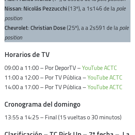
Nissan
:
Nicolás Pezzucchi
(13º), a 1s146 de la
pole
position
Chevrolet
:
Christian Dose
(25º), a a 2s591 de la
pole
position
Horarios de TV
09:00 a 11:00 – Por DeporTV –
YouTube ACTC
11:00 a 12:00 – Por TV Pública –
YouTube ACTC
14:00 a 17:00 – Por TV Pública –
YouTube ACTC
Cronograma del domingo
13:55 a 14:25 – Final (15 vueltas o 30 minutos)
Clasificación – TC Pick Up – 7ª fecha – La