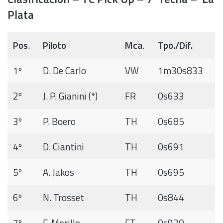
Plata
Pos
.
Piloto
Mca
.
Tpo./Dif.
1º
D. De Carlo
VW
1m30s833
2º
J. P. Gianini (*)
FR
0s633
3º
P. Boero
TH
0s685
4º
D. Ciantini
TH
0s691
5º
A. Jakos
TH
0s695
6º
N. Trosset
TH
0s844
7º
F. Morillo
FT
0s920