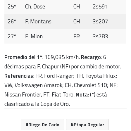
25º
Ch. Dose
CH
2s591
26º
F. Montans
CH
3s207
27º
E. Mion
FR
3s783
Promedio del 1º
: 169,035 km/h
. Recargo
: 6
décimas para F. Chapur (NF) por cambio de motor.
Referencias
: FR, Ford Ranger; TH, Toyota Hilux;
VW, Volkswagen Amarok; CH, Chevrolet S10; NF;
Nissan Frontier, FT, Fiat Toro.
Nota
: (*) está
clasificado a la Copa de Oro.
Diego De Carlo
Etapa Regular