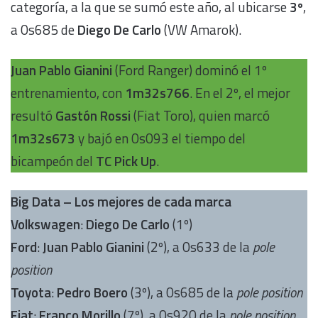
categoría, a la que se sumó este año, al ubicarse
3º
,
a 0s685 de
Diego De Carlo
(VW Amarok).
Juan Pablo Gianini
(Ford Ranger) dominó el 1º
entrenamiento, con
1m32s766
. En el 2º, el mejor
resultó
Gastón Rossi
(Fiat Toro), quien marcó
1m32s673
y bajó en 0s093 el tiempo del
bicampeón del
TC Pick Up
.
Big Data – Los mejores de cada marca
Volkswagen
:
Diego De Carlo
(1º)
Ford
:
Juan Pablo Gianini
(2º), a 0s633 de la
pole
position
Toyota
:
Pedro Boero
(3º), a 0s685 de la
pole position
Fiat
:
Franco Morillo
(7º), a 0s920 de la
pole position