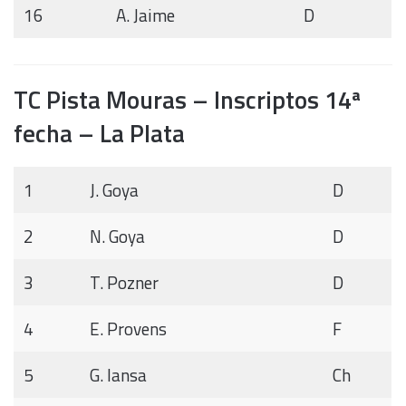
16
A. Jaime
D
TC Pista Mouras – Inscriptos 14ª
fecha – La Plata
1
J. Goya
D
2
N. Goya
D
3
T. Pozner
D
4
E. Provens
F
5
G. Iansa
Ch