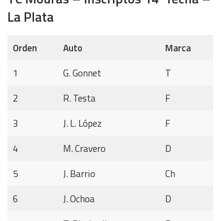
La Plata
Orden
Auto
Marca
1
G. Gonnet
T
2
R. Testa
F
3
J. L. López
F
4
M. Cravero
D
5
J. Barrio
Ch
6
J. Ochoa
D