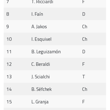
7
T. Ricciardi
F
8
I. Faín
D
9
A. Jakos
Ch
10
I. Esquivel
Ch
11
B. Leguizamón
D
12
C. Beraldi
F
13
J. Scialchi
T
14
B. Séfchek
Ch
15
L. Granja
F