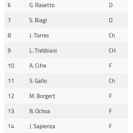
6
G. Rasetto
D
7
S. Biagi
D
8
J. Torres
Ch
9
L. Trebbiani
CH
10
A. Cifre
F
11
S. Gallo
Ch
12
M. Borgert
F
13
B. Ochoa
F
14
J. Sapienza
F