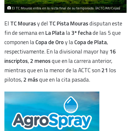
El TC Mouras entra en la recta final de su temporada. (ACTC/Alt/Cejas)
El
TC Mouras
y del
TC Pista Mouras
disputan este
fin de semana en
La Plata
la
3ª fecha
de las 5 que
componen la
Copa de Oro
y la
Copa de Plata
,
respectivamente. En la divisional mayor hay
16
inscriptos
,
2 menos
que en la carrera anterior,
mientras que en la menor de la ACTC son
21
los
pilotos,
2 más
que en la cita pasada.