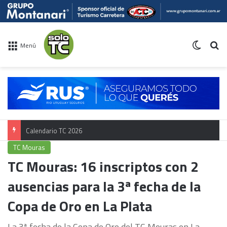
Switch 
Bu
Menú
Calendario TC 2026
TC Mouras
TC Mouras: 16 inscriptos con 2
ausencias para la 3ª fecha de la
Copa de Oro en La Plata
La 3ª fecha de la Copa de Oro del TC Mouras en La