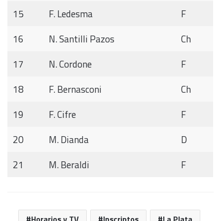
15
F. Ledesma
F
16
N. Santilli Pazos
Ch
17
N. Cordone
F
18
F. Bernasconi
Ch
19
F. Cifre
F
20
M. Dianda
D
21
M. Beraldi
F
Horarios y TV
Inscriptos
La Plata