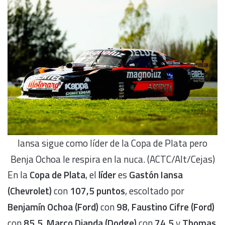
Iansa sigue como líder de la Copa de Plata pero
Benja Ochoa le respira en la nuca. (ACTC/Alt/Cejas)
En la
Copa de Plata
, el
líder
es
Gastón Iansa
(Chevrolet)
con
107,5 puntos
, escoltado por
Benjamín Ochoa (Ford)
con
98
,
Faustino Cifre (Ford)
con
85,5
,
Marco Dianda (Dodge)
con
74,5
y
Thomas