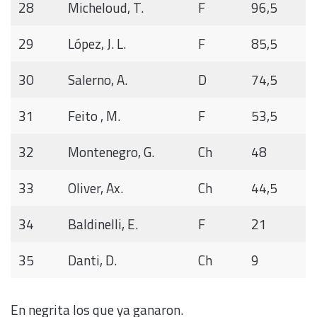
28
Micheloud, T.
F
96,5
29
López, J. L.
F
85,5
30
Salerno, A.
D
74,5
31
Feito , M.
F
53,5
32
Montenegro, G.
Ch
48
33
Oliver, Ax.
Ch
44,5
34
Baldinelli, E.
F
21
35
Danti, D.
Ch
9
En negrita los que ya ganaron.