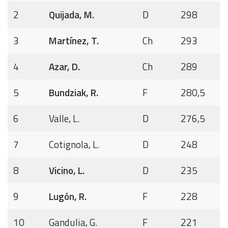
2
Quijada, M.
D
298
3
Martínez, T.
Ch
293
4
Azar, D.
Ch
289
5
Bundziak, R.
F
280,5
6
Valle, L.
D
276,5
7
Cotignola, L.
D
248
8
Vicino, L.
D
235
9
Lugón, R.
F
228
10
Gandulia, G.
F
221