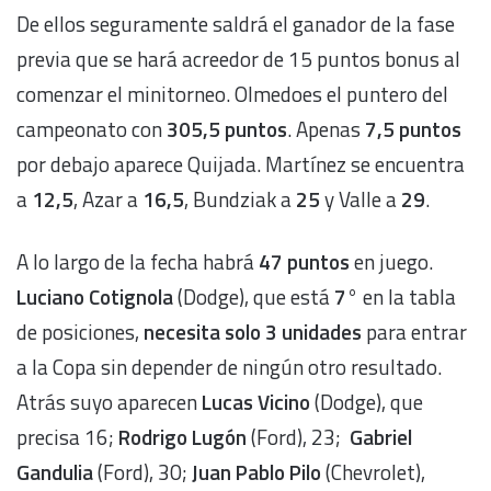
De ellos seguramente saldrá el ganador de la fase
previa que se hará acreedor de 15 puntos bonus al
comenzar el minitorneo. Olmedoes el puntero del
campeonato con
305,5 puntos
. Apenas
7,5 puntos
por debajo aparece Quijada. Martínez se encuentra
a
12,5
, Azar a
16,5
, Bundziak a
25
y Valle a
29
.
A lo largo de la fecha habrá
47 puntos
en juego.
Luciano Cotignola
(Dodge), que está
7°
en la tabla
de posiciones,
necesita solo 3 unidades
para entrar
a la Copa sin depender de ningún otro resultado.
Atrás suyo aparecen
Lucas Vicino
(Dodge), que
precisa 16;
Rodrigo Lugón
(Ford), 23;
Gabriel
Gandulia
(Ford), 30;
Juan Pablo Pilo
(Chevrolet),