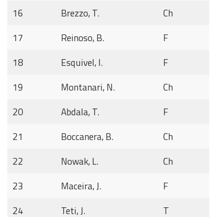
16
Brezzo, T.
Ch
17
Reinoso, B.
F
18
Esquivel, I.
F
19
Montanari, N.
Ch
20
Abdala, T.
F
21
Boccanera, B.
Ch
22
Nowak, L.
Ch
23
Maceira, J.
F
24
Teti, J.
T