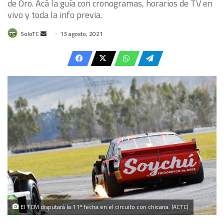
de Oro. Acá la guía con cronogramas, horarios de TV en
vivo y toda la info previa.
Send
SoloTC
13 agosto, 2021
an
email
El TCM disputará la 11ª fecha en el circuito con chicana. (ACTC)