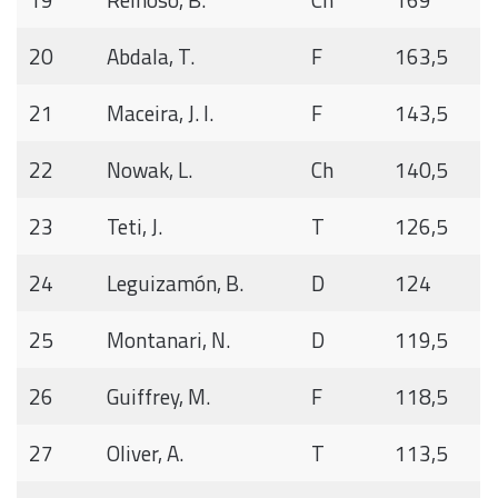
20
Abdala, T.
F
163,5
21
Maceira, J. I.
F
143,5
22
Nowak, L.
Ch
140,5
23
Teti, J.
T
126,5
24
Leguizamón, B.
D
124
25
Montanari, N.
D
119,5
26
Guiffrey, M.
F
118,5
27
Oliver, A.
T
113,5