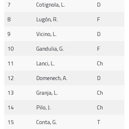
7
Cotignola, L.
D
8
Lugón, R.
F
9
Vicino, L.
D
10
Gandulia, G.
F
11
Lanci, L.
Ch
12
Domenech, A.
D
13
Granja, L.
Ch
14
Pilo, J.
Ch
15
Conta, G.
T