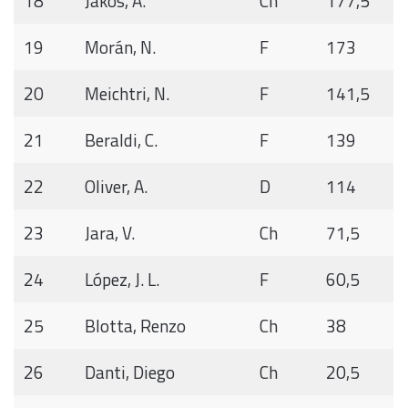
18
Jakos, A.
Ch
177,5
19
Morán, N.
F
173
20
Meichtri, N.
F
141,5
21
Beraldi, C.
F
139
22
Oliver, A.
D
114
23
Jara, V.
Ch
71,5
24
López, J. L.
F
60,5
25
Blotta, Renzo
Ch
38
26
Danti, Diego
Ch
20,5