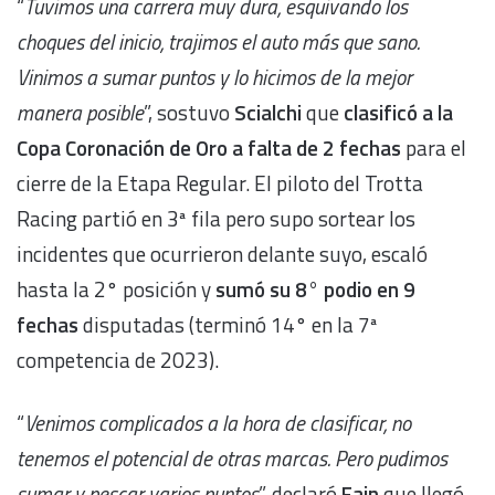
“
Tuvimos una carrera muy dura, esquivando los
choques del inicio, trajimos el auto más que sano.
Vinimos a sumar puntos y lo hicimos de la mejor
manera posible
”, sostuvo
Scialchi
que
clasificó a la
Copa Coronación de Oro a falta de 2 fechas
para el
cierre de la Etapa Regular. El piloto del Trotta
Racing partió en 3ª fila pero supo sortear los
incidentes que ocurrieron delante suyo, escaló
hasta la 2° posición y
sumó su 8° podio en 9
fechas
disputadas (terminó 14° en la 7ª
competencia de 2023).
“
Venimos complicados a la hora de clasificar, no
tenemos el potencial de otras marcas. Pero pudimos
sumar y pescar varios puntos
”, declaró
Fain
que llegó