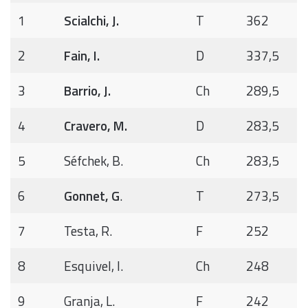
1
Scialchi, J.
T
362
2
Fain, I.
D
337,5
3
Barrio, J.
Ch
289,5
4
Cravero, M.
D
283,5
5
Séfchek, B.
Ch
283,5
6
Gonnet, G
.
T
273,5
7
Testa, R.
F
252
8
Esquivel, I.
Ch
248
9
Granja, L.
F
242