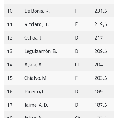
10
De Bonis, R.
F
231,5
11
Ricciardi, T.
F
219,5
12
Ochoa, J.
D
217
13
Leguizamón, B.
D
209,5
14
Ayala, A.
Ch
204
15
Chialvo, M.
F
203,5
16
Piñeiro, L.
D
189
17
Jaime, A. D.
D
187,5