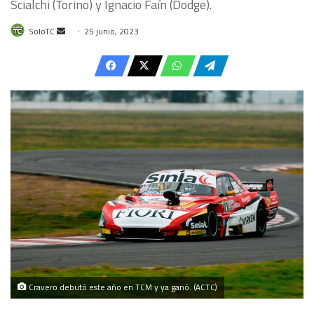
Scialchi (Torino) y Ignacio Faín (Dodge).
Send
SoloTC
25 junio, 2023
an
email
Cravero debutó este año en TCM y ya ganó. (ACTC)