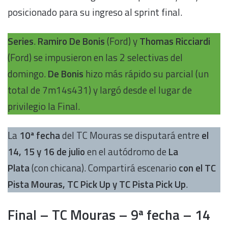
posicionado para su ingreso al sprint final.
Series
.
Ramiro De Bonis
(Ford) y
Thomas Ricciardi
(Ford) se impusieron en las 2 selectivas del
domingo.
De Bonis
hizo más rápido su parcial (un
total de 7m14s431) y largó desde el lugar de
privilegio la Final.
La
10ª fecha
del TC Mouras se disputará entre
el
14, 15 y 16 de julio
en el autódromo de
La
Plata
(con chicana). Compartirá escenario
con el TC
Pista Mouras, TC Pick Up y TC Pista Pick Up
.
Final – TC Mouras – 9ª fecha – 14