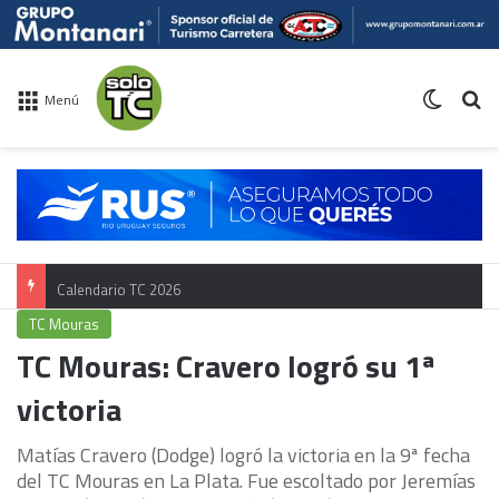
Switch 
Bu
Menú
Calendario TC 2026
TC Mouras
TC Mouras: Cravero logró su 1ª
victoria
Matías Cravero (Dodge) logró la victoria en la 9ª fecha
del TC Mouras en La Plata. Fue escoltado por Jeremías