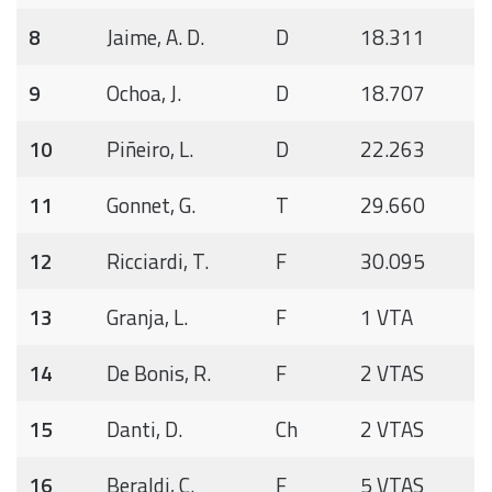
8
Jaime, A. D.
D
18.311
9
Ochoa, J.
D
18.707
10
Piñeiro, L.
D
22.263
11
Gonnet, G.
T
29.660
12
Ricciardi, T.
F
30.095
13
Granja, L.
F
1 VTA
14
De Bonis, R.
F
2 VTAS
15
Danti, D.
Ch
2 VTAS
16
Beraldi, C.
F
5 VTAS