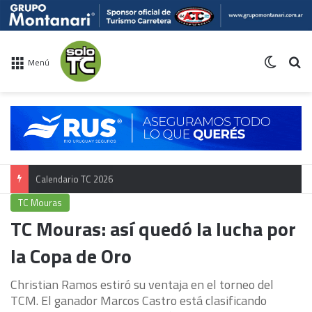
Switch 
Bu
Menú
Calendario TC 2026
TC Mouras
TC Mouras: así quedó la lucha por
la Copa de Oro
Christian Ramos estiró su ventaja en el torneo del
TCM. El ganador Marcos Castro está clasificando