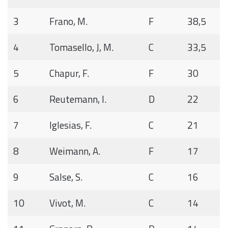
3
Frano, M.
F
38,5
4
Tomasello, J, M.
C
33,5
5
Chapur, F.
F
30
6
Reutemann, I.
D
22
7
Iglesias, F.
C
21
8
Weimann, A.
F
17
9
Salse, S.
C
16
10
Vivot, M.
C
14