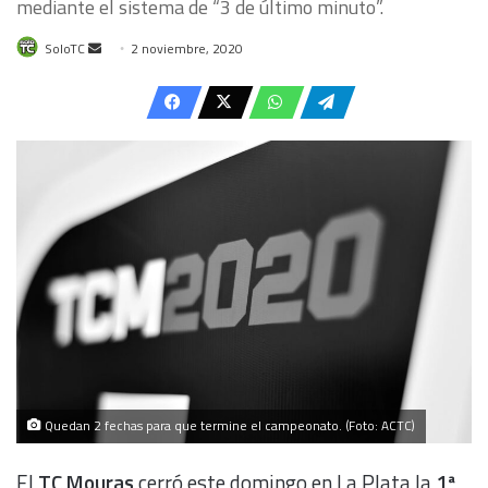
mediante el sistema de “3 de último minuto”.
Send
SoloTC
2 noviembre, 2020
an
email
Quedan 2 fechas para que termine el campeonato. (Foto: ACTC)
El
TC Mouras
cerró este domingo en La Plata la
1ª