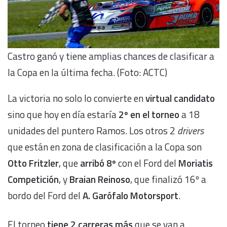
Castro ganó y tiene amplias chances de clasificar a
la Copa en la última fecha. (Foto: ACTC)
La victoria no solo lo convierte en
virtual candidato
sino que hoy en día estaría
2º en el torneo
a 18
unidades del puntero Ramos. Los otros 2
drivers
que están en zona de clasificación a la Copa son
Otto Fritzler
, que
arribó 8º
con el Ford del
Moriatis
Competición
, y
Braian Reinoso
, que finalizó 16º a
bordo del Ford del
A. Garófalo Motorsport
.
El torneo
tiene 2 carreras más
que se van a