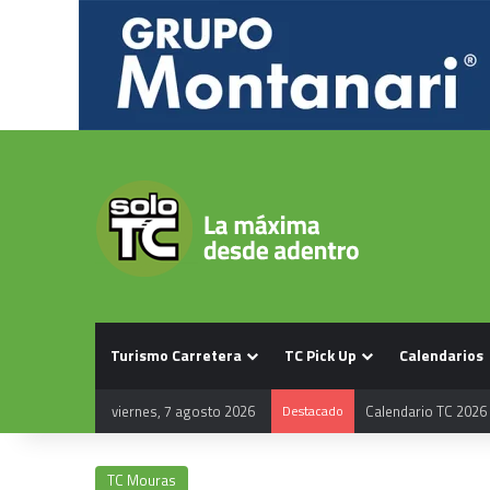
Turismo Carretera
TC Pick Up
Calendarios
viernes, 7 agosto 2026
Destacado
Calendario TC 2026
TC Mouras