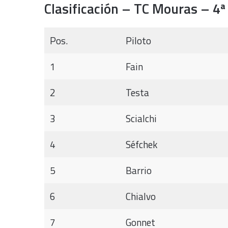
Clasificación – TC Mouras – 4ª
Pos.
Piloto
1
Fain
2
Testa
3
Scialchi
4
Séfchek
5
Barrio
6
Chialvo
7
Gonnet