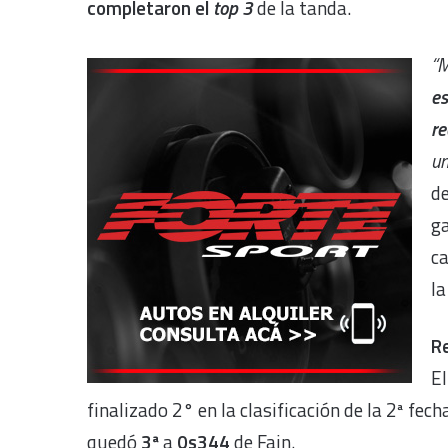
completaron el
top 3
de la tanda.
“M
es
re
un
de
ga
ca
la
R
El
finalizado 2° en la clasificación de la 2ª fec
quedó
3ª
a
0s344
de Fain.