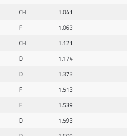
CH
1.041
F
1.063
CH
1.121
D
1.174
D
1.373
F
1.513
F
1.539
D
1.593
D
1.609