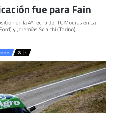
icación fue para Fain
osition en la 4ª fecha del TC Mouras en La
ord) y Jeremías Scialchi (Torino).
acebook
X