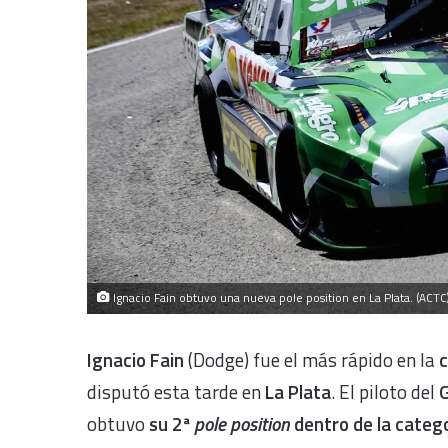
Ignacio Fain obtuvo una nueva pole position en La Plata. (ACTC
Ignacio Fain
(Dodge) fue el más rápido en la
c
disputó esta tarde en
La Plata
. El piloto del
G
obtuvo
su 2ª
pole position
dentro de la categ