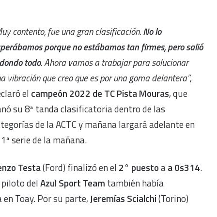
uy contento, fue una gran clasificación.
No lo
perábamos porque no estábamos tan firmes, pero salió
dondo todo
. Ahora vamos a trabajar para solucionar
a vibración que creo que es por una goma delantera”
,
claró el
campeón 2022 de TC Pista Mouras
, que
nó su 8ª tanda clasificatoria dentro de las
tegorías de la ACTC y mañana largará adelante en
 1ª serie de la mañana.
enzo Testa
(Ford) finalizó en el
2° puesto
a
a 0s314
.
 piloto del
Azul Sport Team
también había
ha en Toay. Por su parte,
Jeremías Scialchi
(Torino)