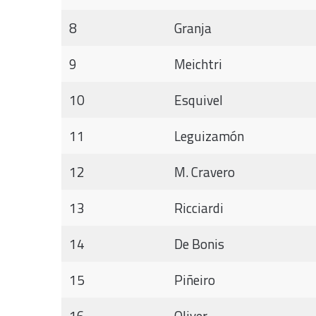
8
Granja
9
Meichtri
10
Esquivel
11
Leguizamón
12
M. Cravero
13
Ricciardi
14
De Bonis
15
Piñeiro
16
Oliver