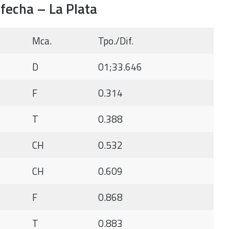
 fecha – La Plata
Mca.
Tpo./Dif.
D
01;33.646
F
0.314
T
0.388
CH
0.532
CH
0.609
F
0.868
T
0.883