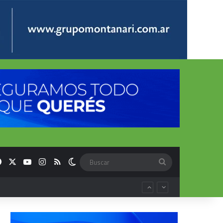
Facebook
X
YouTube
Instagram
RSS
Switch skin
Buscar