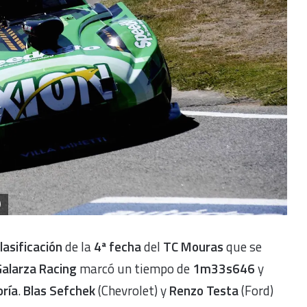
)
lasificación
de la
4ª fecha
del
TC Mouras
que se
alarza Racing
marcó un tiempo de
1m33s646
y
oría
.
Blas Sefchek
(Chevrolet) y
Renzo Testa
(Ford)