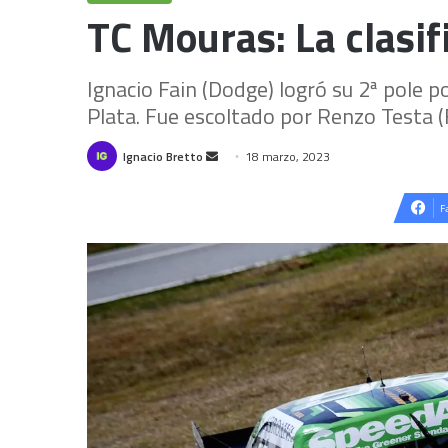
TC Mouras: La clasif
Ignacio Fain (Dodge) logró su 2ª pole p
Plata. Fue escoltado por Renzo Testa (F
Send
Ignacio Bretto
18 marzo, 2023
an
email
F