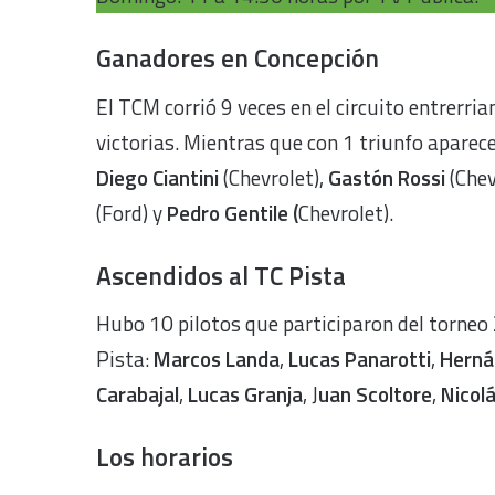
Ganadores en Concepción
El TCM corrió 9 veces en el circuito entrerria
victorias. Mientras que con 1 triunfo aparec
Diego Ciantini
(Chevrolet),
Gastón Rossi
(Chev
(Ford) y
Pedro Gentile (
Chevrolet).
Ascendidos al TC Pista
Hubo 10 pilotos que participaron del torneo
Pista:
Marcos Landa
,
Lucas Panarotti
,
Herná
Carabajal
,
Lucas Granja
, J
uan Scoltore
,
Nicolá
Los horarios