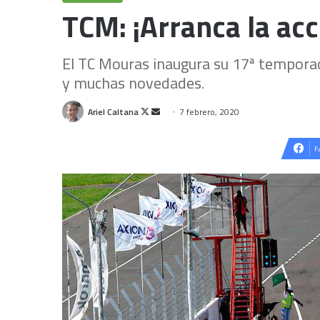
TCM: ¡Arranca la acc
El TC Mouras inaugura su 17ª temporad
y muchas novedades.
Follow
Send
Ariel Caltana
7 febrero, 2020
on
an
X
email
F