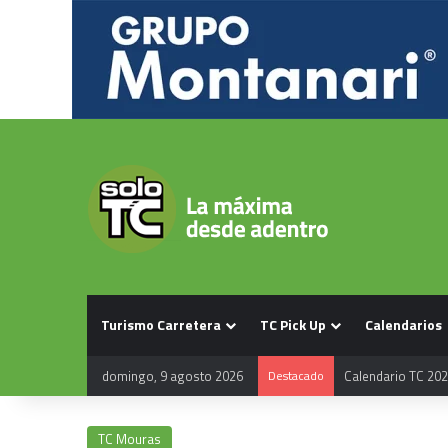
Turismo Carretera
TC Pick Up
Calendarios
domingo, 9 agosto 2026
Destacado
Calendario TC 20
TC Mouras