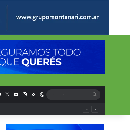
Facebook
X
YouTube
Instagram
RSS
Switch skin
Buscar