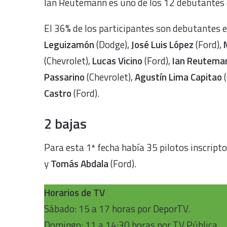
Ian Reutemann es uno de los 12 debutantes e
El 36% de los participantes son debutantes en
Leguizamón
(Dodge),
José Luis López
(Ford),
(Chevrolet),
Lucas Vicino
(Ford),
Ian Reutema
Passarino
(Chevrolet),
Agustín Lima Capitao
(
Castro
(Ford).
2 bajas
Para esta 1ª fecha había 35 pilotos inscript
y
Tomás Abdala
(Ford).
Horarios de TV
Sábado: 15 a 17 horas por DeporTV.
Domingo: 11 a 14:30 horas por TV Pública.