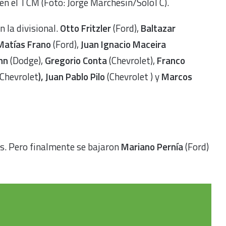
n el TCM (Foto: Jorge Marchesin/SoloTC).
 la divisional.
Otto Fritzler
(Ford),
Baltazar
Matías Frano
(Ford),
Juan Ignacio Maceira
nn
(Dodge),
Gregorio Conta
(Chevrolet),
Franco
Chevrolet
), Juan Pablo Pilo
(Chevrolet ) y
Marcos
os. Pero finalmente se bajaron
Mariano Pernía
(Ford)