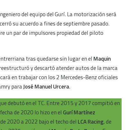
ingeniero del equipo del Gurí. La motorización será
cerró su acuerdo a fines de septiembre pasado.
re un par de impulsores propiedad del piloto
entrerriana tras quedarse sin lugar en el
Maquin
 reestructuró y descartó atender autos de la marca
cará en trabajar con los 2 Mercedes-Benz oficiales
Camry para
José Manuel Urcera
.
ue debutó en el TC. Entre 2015 y 2017 compitió en
 fecha de 2020 lo hizo en el
Gurí Martínez
 de 2020 a 2022 bajo el techo del
LCA Racing
, de