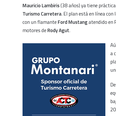
Mauricio Lambiris
(38 años) ya tiene práctic
Turismo Carretera
. El plan está en línea co
con un flamante
Ford Mustang
atendido en 
motores de
Rody Agut
.
Aú
a 
pl
un
De
eq
ba
20