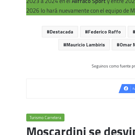
2023 a 2024 en el
Alifraco Sport
y entre 202
2026 lo hará nuevamente con el equipo de M
Destacada
Federico Raffo
Mauricio Lambiris
Omar M
Seguinos como fuente pr
F