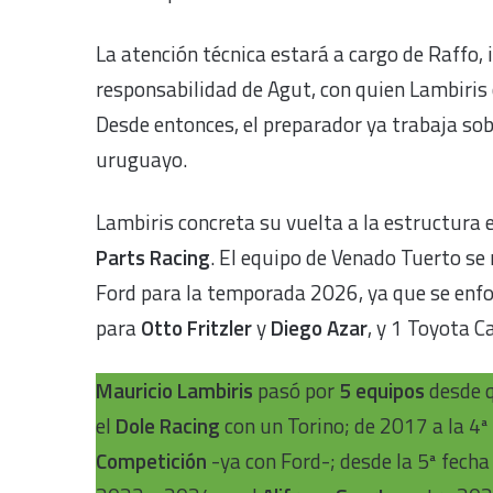
La atención técnica estará a cargo de Raffo, 
responsabilidad de Agut, con quien Lambiris 
Desde entonces, el preparador ya trabaja sob
uruguayo.
Lambiris concreta su vuelta a la estructura 
Parts Racing
. El equipo de Venado Tuerto se
Ford para la temporada 2026, ya que se enfo
para
Otto Fritzler
y
Diego Azar
, y 1 Toyota 
Mauricio Lambiris
pasó por
5 equipos
desde q
el
Dole Racing
con un Torino; de 2017 a la 4ª
Competición
-ya con Ford-; desde la 5ª fecha