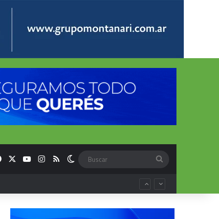
Facebook
X
YouTube
Instagram
RSS
Switch skin
Buscar