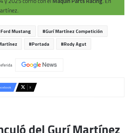
4 y 2025 corrió con el
Maquin Parts Racing
. En
artínez.
Ford Mustang
Gurí Martínez Competición
artínez
Portada
Rody Agut
eferida
acebook
X