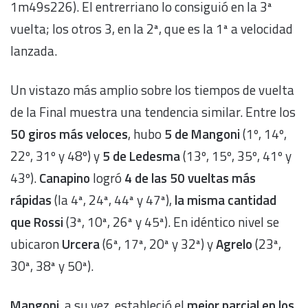
1m49s226). El entrerriano lo consiguió en la 3ª
vuelta; los otros 3, en la 2ª, que es la 1ª a velocidad
lanzada.
Un vistazo más amplio sobre los tiempos de vuelta
de la Final muestra una tendencia similar. Entre los
50 giros más veloces
, hubo
5 de Mangoni
(1º, 14º,
22º, 31º y 48º) y
5 de Ledesma
(13º, 15º, 35º, 41º y
43º).
Canapino
logró
4 de las 50 vueltas más
rápidas
(la 4ª, 24ª, 44ª y 47ª),
la misma cantidad
que Rossi
(3ª, 10ª, 26ª y 45ª). En idéntico nivel se
ubicaron
Urcera
(6ª, 17ª, 20ª y 32ª) y
Agrelo
(23ª,
30ª, 38ª y 50ª).
Mangoni
, a su vez, estableció el
mejor parcial en los