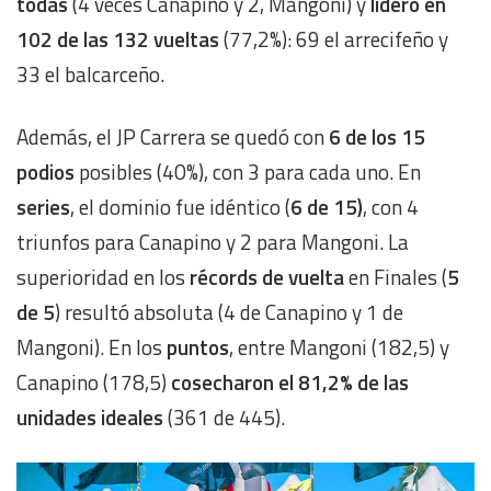
todas
(4 veces Canapino y 2, Mangoni) y
lideró en
102 de las 132 vueltas
(77,2%): 69 el arrecifeño y
33 el balcarceño.
Además, el JP Carrera se quedó con
6 de los 15
podios
posibles (40%), con 3 para cada uno. En
series
, el dominio fue idéntico (
6 de 15)
, con 4
triunfos para Canapino y 2 para Mangoni. La
superioridad en los
récords de vuelta
en Finales (
5
de 5
) resultó absoluta (4 de Canapino y 1 de
Mangoni). En los
puntos
, entre Mangoni (182,5) y
Canapino (178,5)
cosecharon el 81,2% de las
unidades ideales
(361 de 445).