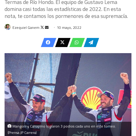
Termas de Río Hondo. El equipo de Gustavo Lema
domina casi todas las estadísticas de 2022. En esta
nota, te contamos los pormenores de esa supremacía.
Follow
Send
Ezequiel Ganem
10 mayo, 2022
on
an
X
email
Mangoni y Canapino lograron 3 podios cada uno en este torneo.
(Prensa JP Carrera)