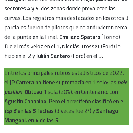
sectores 4 y 5
, dos zonas donde prevalecen las
curvas. Los registros más destacados en los otros 3
parciales fueron de pilotos que no anduvieron cerca
de la punta en la Final.
Emiliano Spataro
(Torino)
fue el más veloz en el 1,
Nicolás Trosset
(Ford) lo
hizo en el 2 y
Julián Santero
(Ford) en el 3.
Entre los principales rubros estadísticos de 2022,
el
JP Carrera no tiene supremacía
en 1 solo: las
pole
position
.
Obtuvo 1
sola (20%), en Centenario, con
Agustín Canapino
. Pero el arrecifeño
clasificó en el
top 6
en las 5 fechas
(3 veces fue 2º) y
Santiago
Mangoni, en 4 de las 5
.