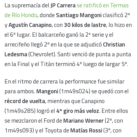
La supremacía del
JP Carrera
se ratificó en Termas
de Río Hondo
, donde
Santiago Mangoni
clasificó 2º
y
Agustín Canapino
, con
30 kilos de lastre
, lo hizo en
el 6º lugar. El balcarceño ganó la 2ª serie y el
arrecifeño llegó 2º en la que se adjudicó
Christian
Ledesma
(Chevrolet). Santi venció de punta a punta
en la Final y el Titán terminó 4º luego de largar 5º.
En el ritmo de carrera la performance fue similar
para ambos.
Mangoni
(1m49s024) se quedó con el
récord de vuelta
, mientras que Canapino
(1m49s285) logró el
4º giro más veloz
. Entre ellos
se mezclaron el Ford de
Mariano Werner
(2º, con
1m49s093) y el Toyota de
Matías Rossi
(3º, con