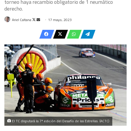
torneo haya recambio obligatorio de 1 neumático
derecho.
Follow
Send
Ariel Caltana
17 mayo, 2023
on
an
X
email
El TC disputará la 7ª edición del Desafío de las Estrellas. (ACTC)