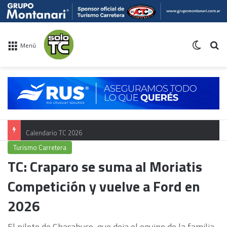
Switch 
Bu
Menú
Calendario TC 2026
Turismo Carretera
TC: Craparo se suma al Moriatis
Competición y vuelve a Ford en
2026
El piloto de Chacabuco, que deja el equipo de la familia