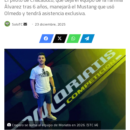
Álvarez tras 6 años, manejará el Mustang que usó
Olmedo y tendrá asistencia exclusiva.
Send
SoloTC
23 diciembre, 2025
an
email
Craparo se suma al equipo de Moriatis en 2026. (STC IA)