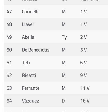
47
Carinelli
M
1 V
48
Llaver
M
1 V
49
Abella
Ty
2 V
50
De Benedictis
M
5 V
51
Teti
M
6 V
52
Risatti
M
9 V
53
Ferrante
M
11 V
54
Vázquez
D
16 V