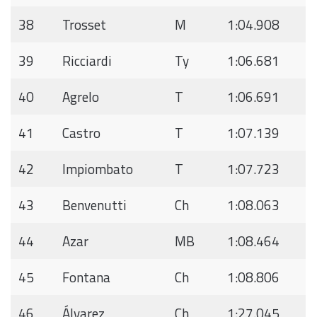
38
Trosset
M
1:04.908
39
Ricciardi
Ty
1:06.681
40
Agrelo
T
1:06.691
41
Castro
T
1:07.139
42
Impiombato
T
1:07.723
43
Benvenutti
Ch
1:08.063
44
Azar
MB
1:08.464
45
Fontana
Ch
1:08.806
46
Álvarez
Ch
1:27.045