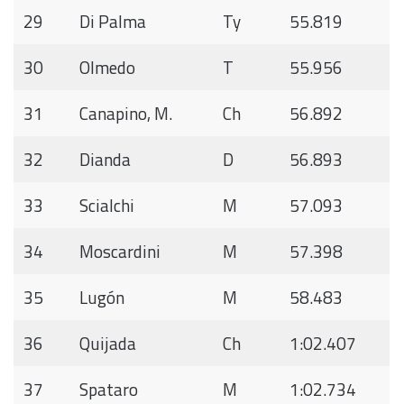
29
Di Palma
Ty
55.819
30
Olmedo
T
55.956
31
Canapino, M.
Ch
56.892
32
Dianda
D
56.893
33
Scialchi
M
57.093
34
Moscardini
M
57.398
35
Lugón
M
58.483
36
Quijada
Ch
1:02.407
37
Spataro
M
1:02.734