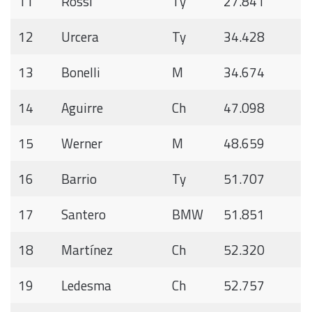
11
Rossi
Ty
27.841
12
Urcera
Ty
34.428
13
Bonelli
M
34.674
14
Aguirre
Ch
47.098
15
Werner
M
48.659
16
Barrio
Ty
51.707
17
Santero
BMW
51.851
18
Martínez
Ch
52.320
19
Ledesma
Ch
52.757