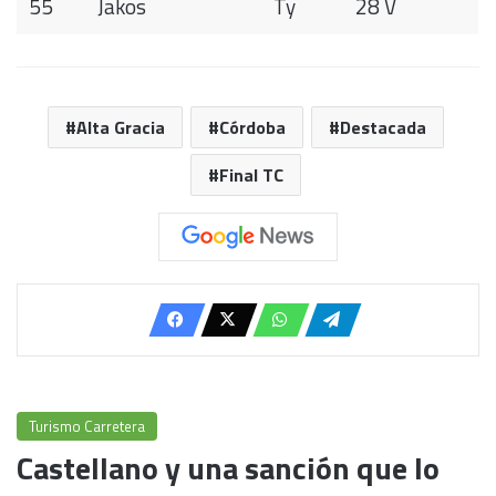
55
Jakos
Ty
28 V
Alta Gracia
Córdoba
Destacada
Final TC