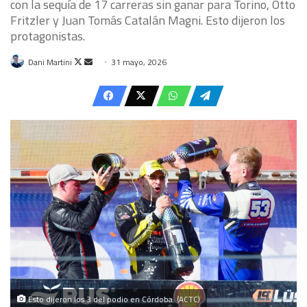
con la sequía de 17 carreras sin ganar para Torino, Otto
Fritzler y Juan Tomás Catalán Magni. Esto dijeron los
protagonistas.
Follow
Send
Dani Martini
31 mayo, 2026
on
an
X
email
Esto dijeron los 3 del podio en Córdoba. (ACTC)