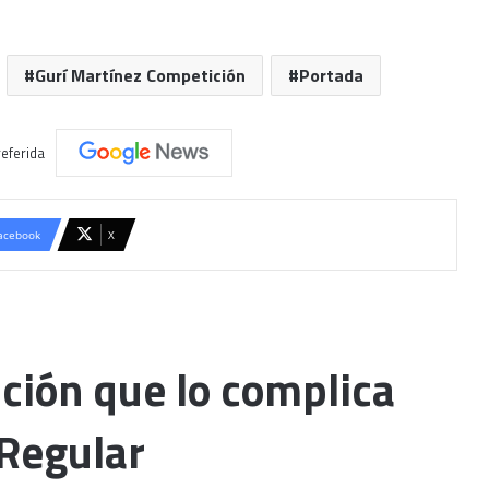
Gurí Martínez Competición
Portada
eferida
acebook
X