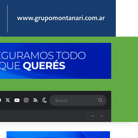
Facebook
X
YouTube
Instagram
RSS
Switch skin
Buscar