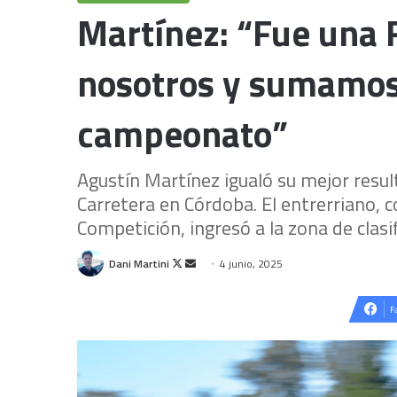
Martínez: “Fue una 
nosotros y sumamos
campeonato”
Agustín Martínez igualó su mejor resul
Carretera en Córdoba. El entrerriano, 
Competición, ingresó a la zona de clasif
Follow
Send
Dani Martini
4 junio, 2025
on
an
X
email
F