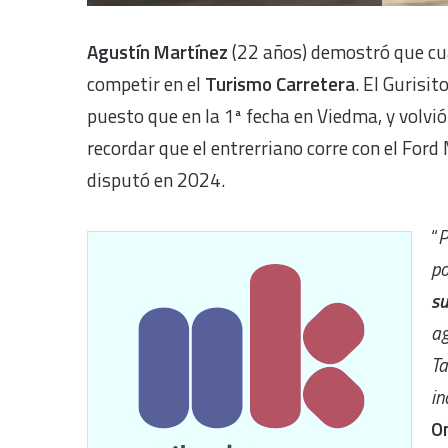
Agustín Martínez
(22 años) demostró que cua
competir en el
Turismo Carretera
. El Gurisit
puesto que en la 1ª fecha en Viedma, y volvió 
recordar que el entrerriano corre con el For
disputó en 2024.
“
P
po
s
ag
Ta
in
O