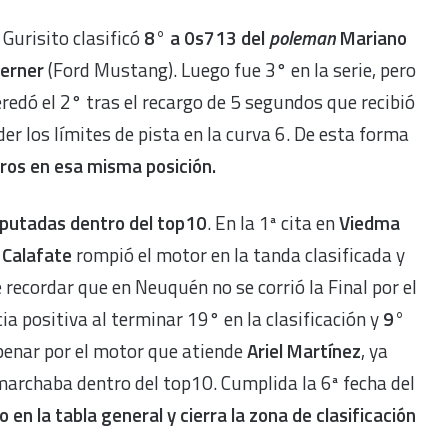
 Gurisito clasificó
8° a 0s713 del
poleman
Mariano
erner
(Ford Mustang). Luego fue 3° en la serie, pero
redó el 2° tras el recargo de 5 segundos que recibió
er los límites de pista en la curva 6. De esta forma
dros en esa misma posición.
sputadas dentro del top10
. En la 1ª cita en
Viedma
 Calafate
rompió el motor en la tanda clasificada y
recordar que en Neuquén no se corrió la Final por el
ia positiva al terminar 19° en la clasificación y
9°
penar por el motor que atiende
Ariel Martínez
, ya
marchaba dentro del top10. Cumplida la 6ª fecha del
en la tabla general y cierra la zona de clasificación