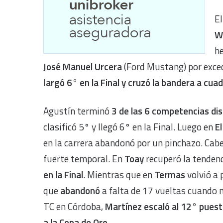
El
W
he
José Manuel Urcera
(Ford Mustang) por exced
l
argó 6° en la Final y cruzó la bandera a cua
Agustín terminó
3 de las 6 competencias di
clasificó 5° y llegó 6° en la Final. Luego en
El
en la carrera abandonó por un pinchazo. Cabe 
fuerte temporal. En
Toay
recuperó la tendenc
en la Final
. Mientras que en
Termas
volvió a 
que
abandonó
a falta de 17 vueltas cuando 
TC en Córdoba,
Martínez escaló al 12° puesto 
a la Copa de Oro
.