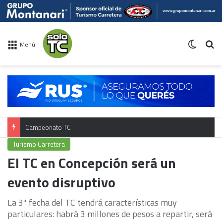
Switch 
Bu
Menú
Campeonato TC
Turismo Carretera
El TC en Concepción será un
evento disruptivo
La 3ª fecha del TC tendrá características muy
particulares: habrá 3 millones de pesos a repartir, será