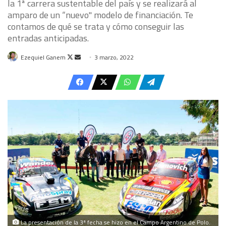
la 1ª carrera sustentable del país y se realizará al
amparo de un “nuevo" modelo de financiación. Te
contamos de qué se trata y cómo conseguir las
entradas anticipadas.
Follow
Send
Ezequiel Ganem
3 marzo, 2022
on
an
X
email
La presentación de la 3ª fecha se hizo en el Campo Argentino de Polo.