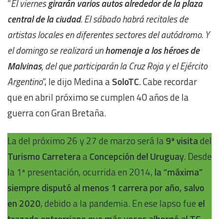
“
El viernes
girarán varios autos alrededor de la plaza
central de la ciudad
. El sábado habrá recitales de
artistas locales en diferentes sectores del autódromo. Y
el domingo se realizará un
homenaje a los héroes de
Malvinas
, del que participarán la Cruz Roja y el Ejército
Argentino
”, le dijo Medina a
SoloTC
. Cabe recordar
que en abril próximo se cumplen 40 años de la
guerra con Gran Bretaña.
La del próximo 26 y 27 de marzo será la
9ª visita
del
Turismo Carretera
a
Concepción del Uruguay
. Desde
la 1ª presentación, ocurrida en 2014,
la “máxima”
siempre disputó al menos 1 carrera por año, salvo
en 2020
, debido a la pandemia. En ese lapso fue
el
trazado entrerriano que más veces albergó al TC
.