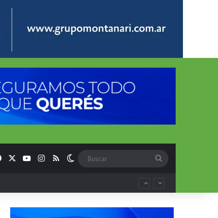
Facebook
X
YouTube
Instagram
RSS
Switch skin
Buscar