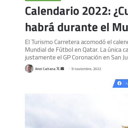
Calendario 2022: ¿C
habrá durante el Mu
El Turismo Carretera acomodó el calend
Mundial de Fútbol en Qatar. La única ca
justamente el GP Coronación en San Ju
Follow
Send
Ariel Caltana
9 noviembre, 2022
on
an
X
email
F