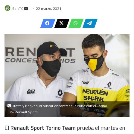
Send
SoloTC
22 marzo, 2021
an
email
Trotta y Benvenuti buscar encontrar el rumbo con el Torino.
(DG/Renault Sport)
El
Renault Sport Torino Team
prueba el martes en