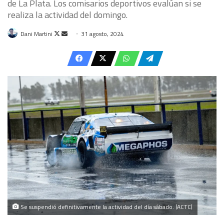
de La Plata. Los comisarios deportivos evalúan si se
realiza la actividad del domingo.
Follow
Send
Dani Martini
31 agosto, 2024
on
an
X
email
Se suspendió definitivamente la actividad del día sábado. (ACTC)