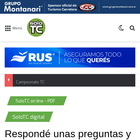
Switch 
Bu
Menú
Campeonato TC
SoloTC on line - PDF
SoloTC digital