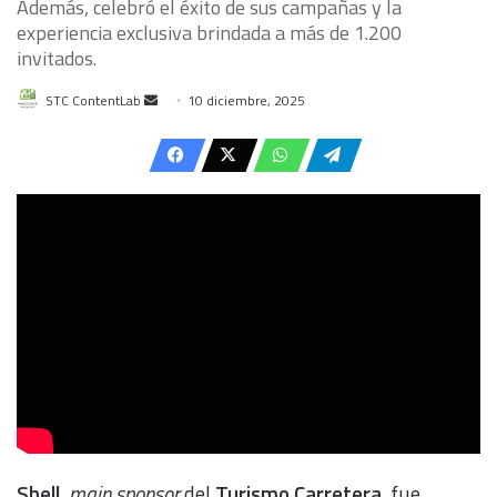
Además, celebró el éxito de sus campañas y la
experiencia exclusiva brindada a más de 1.200
invitados.
Send
STC ContentLab
10 diciembre, 2025
an
email
Shell
,
main sponsor
del
Turismo Carretera
, fue