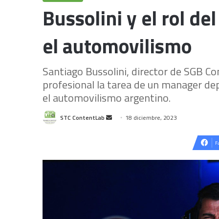
Bussolini y el rol d
el automovilismo
Santiago Bussolini, director de SGB Con
profesional la tarea de un manager dep
el automovilismo argentino.
Send
STC ContentLab
18 diciembre, 2023
an
email
F