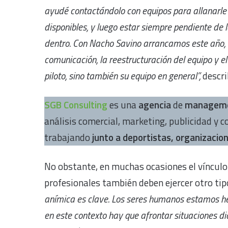
ayudé contactándolo con equipos para allanarle 
disponibles, y luego estar siempre pendiente de
dentro. Con Nacho Savino arrancamos este año, 
comunicación, la reestructuración del equipo y el
piloto, sino también su equipo en general”,
descri
SGB Consulting
es una
agencia
de
manageme
análisis comercial, marketing, publicidad y c
trabajando
junto a deportistas, organizaci
No obstante, en muchas ocasiones el vínculo 
profesionales también deben ejercer otro ti
anímica es clave. Los seres humanos estamos hec
en este contexto hay que afrontar situaciones di