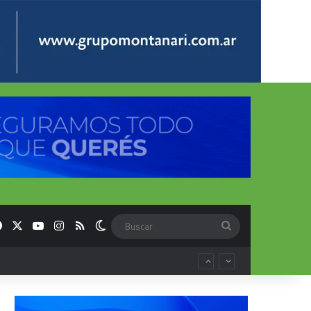
Facebook
X
YouTube
Instagram
RSS
Switch skin
Buscar