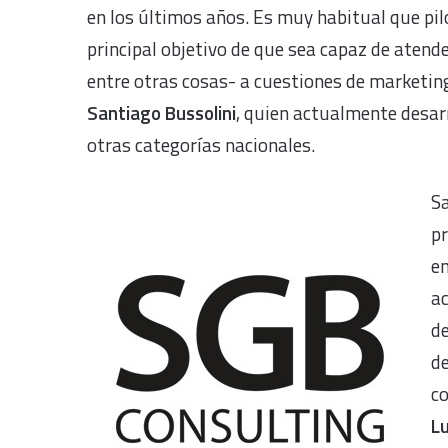
en los últimos años. Es muy habitual que pil
principal objetivo de que sea capaz de atend
entre otras cosas- a cuestiones de marketing,
Santiago Bussolini
, quien actualmente desarr
otras categorías nacionales.
Sa
pr
en
ac
de
d
c
Lu