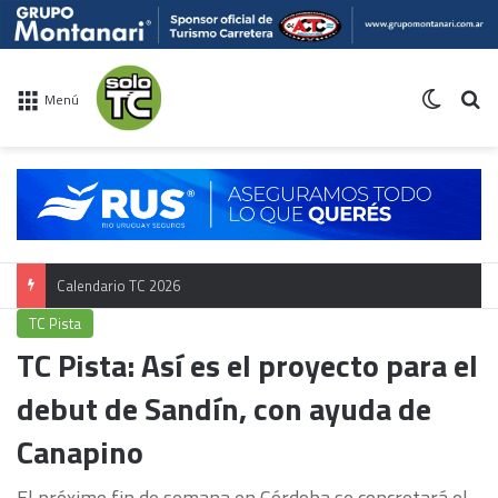
Switch 
Bu
Menú
Calendario TC 2026
TC Pista
TC Pista: Así es el proyecto para el
debut de Sandín, con ayuda de
Canapino
El próximo fin de semana en Córdoba se concretará el