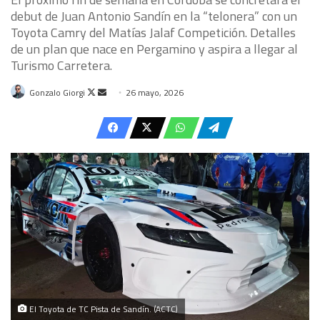
debut de Juan Antonio Sandín en la “telonera” con un
Toyota Camry del Matías Jalaf Competición. Detalles
de un plan que nace en Pergamino y aspira a llegar al
Turismo Carretera.
Follow
Send
Gonzalo Giorgi
26 mayo, 2026
on
an
X
email
El Toyota de TC Pista de Sandín. (ACTC)