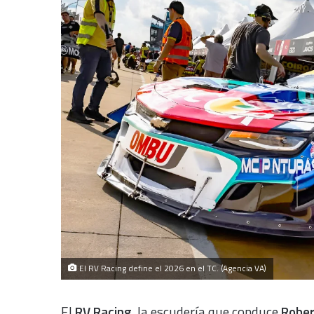
El RV Racing define el 2026 en el TC. (Agencia VA)
El
RV Racing
, la escudería que conduce
Rober