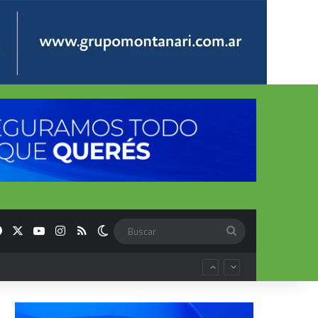
Facebook
X
YouTube
Instagram
RSS
Switch skin
Buscar