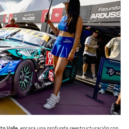
to Valle
, encara una profunda reestructuración con