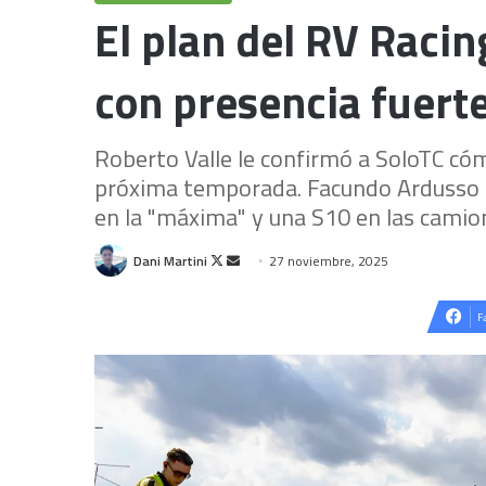
El plan del RV Racin
con presencia fuerte
Roberto Valle le confirmó a SoloTC có
próxima temporada. Facundo Ardusso s
en la "máxima" y una S10 en las camion
Follow
Send
Dani Martini
27 noviembre, 2025
on
an
X
email
F