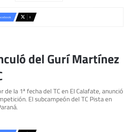
acebook
X