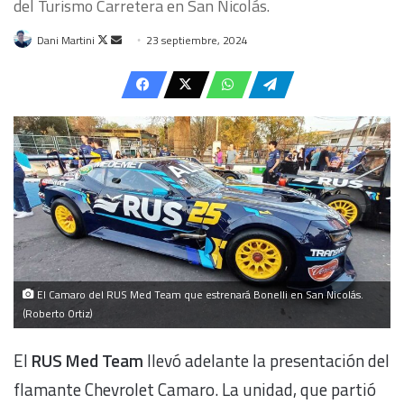
del Turismo Carretera en San Nicolás.
Follow
Send
Dani Martini
23 septiembre, 2024
on
an
X
email
El Camaro del RUS Med Team que estrenará Bonelli en San Nicolás.
(Roberto Ortiz)
El
RUS Med Team
llevó adelante la presentación del
flamante Chevrolet Camaro. La unidad, que partió