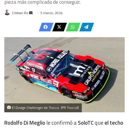
pieza más complicada de conseguir.
Send
Cristian Re
5 marzo, 2024
an
email
El Dodge Challenger de Trucco. (PR Trucco))
Rodolfo Di Meglio
le confirmó a
SoloTC
que
el techo