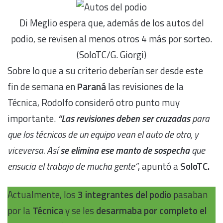
Di Meglio espera que, además de los autos del
podio, se revisen al menos otros 4 más por sorteo.
(SoloTC/G. Giorgi)
Sobre lo que a su criterio deberían ser desde este
fin de semana en
Paraná
las revisiones de la
Técnica, Rodolfo consideró otro punto muy
importante.
“Las revisiones deben ser cruzadas
para
que los técnicos de un equipo vean el auto de otro, y
viceversa. Así
se elimina ese manto de sospecha
que
ensucia el trabajo de mucha gente”
, apuntó a
SoloTC.
Actualmente, los
3 integrantes del podio
pasaban
por la
Técnica
y se les
desarmaba por completo el