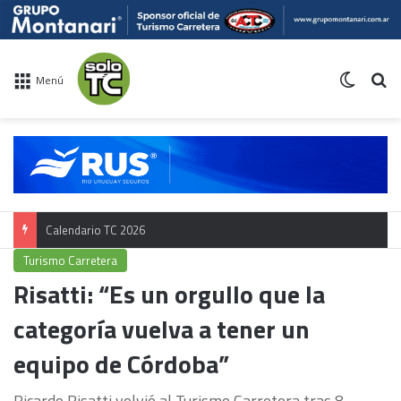
Switch 
Bu
Menú
Calendario TC 2026
Turismo Carretera
Risatti: “Es un orgullo que la
categoría vuelva a tener un
equipo de Córdoba”
Ricardo Risatti volvió al Turismo Carretera tras 8