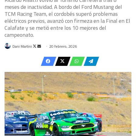
meses de inactividad. A bordo del Ford Mustang del
TCM Racing Team, el cordobés superó problemas
eléctricos previos, avanzó con firmeza en la Final en El
Calafate y se metió entre los 10 mejores del
campeonato.
Follow
Send
Dani Martini
20 febrero, 2026
on
an
X
email