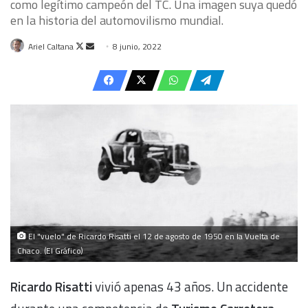
como legítimo campeón del TC. Una imagen suya quedó
en la historia del automovilismo mundial.
Follow
Send
Ariel Caltana
8 junio, 2022
on
an
X
email
El "vuelo" de Ricardo Risatti el 12 de agosto de 1950 en la Vuelta de
Chaco. (El Gráfico)
Ricardo Risatti
vivió apenas 43 años. Un accidente