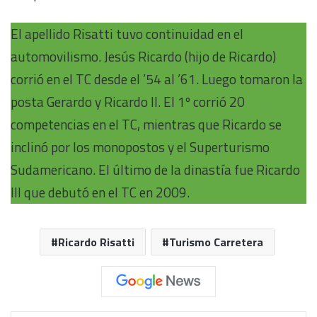
El apellido Risatti tuvo continuidad en el
automovilismo. Jesús Ricardo (hijo de Ricardo)
corrió en el TC desde el ’54 al ’61. Luego tomaron la
posta Gerardo y Ricardo II. El 1º corrió 20
competencias en el TC, mientras que Ricardo se
inclinó por los monopostos y el Superturismo
Sudamericano. El último de la dinastía fue Ricardo
III que debutó en el TC en 2009.
Ricardo Risatti
Turismo Carretera