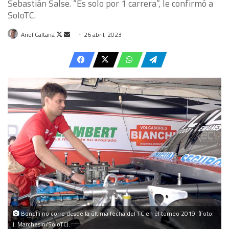
Sebastián Salse. “Es solo por 1 carrera”, le confirmó a
SoloTC.
Follow
Send
Ariel Caltana
26 abril, 2023
on
an
X
email
Bonelli no corre desde la última fecha del TC en el torneo 2019. (Foto:
J. Marchesin/SoloTC).