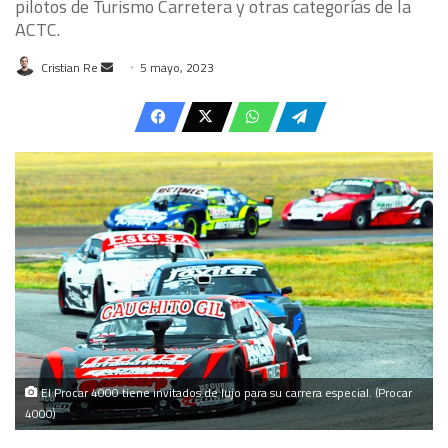
pilotos de Turismo Carretera y otras categorías de la
ACTC.
Send
Cristian Re
5 mayo, 2023
an
email
El Procar 4000 tiene invitados de lujo para su carrera especial. (Procar
4000)