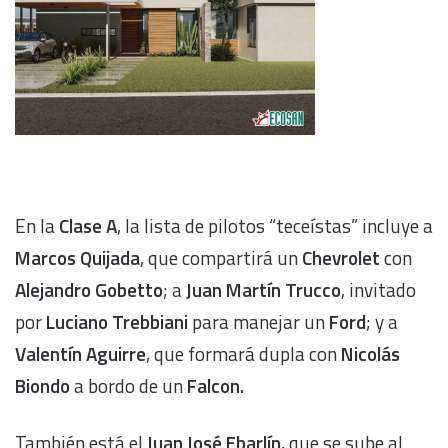
En la
Clase A
, la lista de pilotos “teceístas” incluye a
Marcos Quijada
, que compartirá un
Chevrolet
con
Alejandro Gobetto
; a
Juan Martín Trucco
, invitado
por
Luciano Trebbiani
para manejar un
Ford
; y a
Valentín Aguirre
, que formará dupla con
Nicolás
Biondo
a bordo de un
Falcon.
También está el
Juan José Ebarlín
, que se sube al