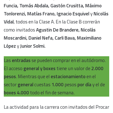
Funcia, Tomás Abdala, Gastón Crusitta, Máximo
Tonlorenzi, Matías Frano, Ignacio Esquivel
y
Nicolás
Vidal
, todos en la Clase A. En la Clase B correrán
como invitados
Agustin De Brandere, Nicolás
Moscardini, Daniel Nefa, Carli Bava, Maximiliano
López
y
Junior Solmi.
Las
entradas
se pueden comprar en el autódromo.
El acceso
general y boxes
tiene un valor de
2.000
pesos
. Mientras que el
estacionamiento
en el
sector
general
cuestas
1.000
pesos
por día
y el de
boxes 4.000
todo el fin de semana.
La actividad para la carrera con invitados del Procar