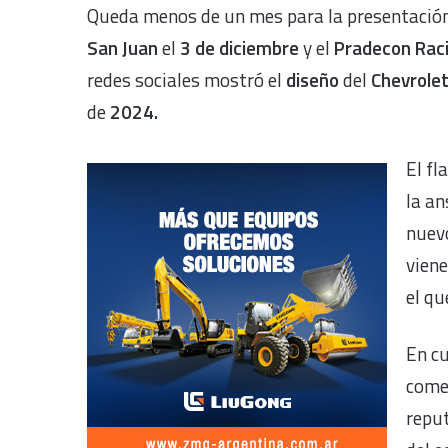
Queda menos de un mes para la presentación
San Juan
el
3 de diciembre
y el
Pradecon Rac
redes sociales mostró el
diseño
del
Chevrole
de
2024.
El f
la an
nuev
viene
el qu
En cu
comen
reput