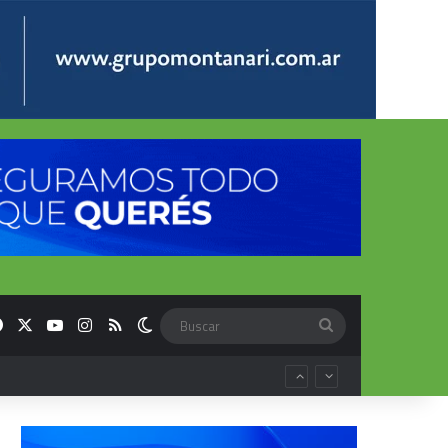
Facebook
X
YouTube
Instagram
RSS
Switch skin
Buscar