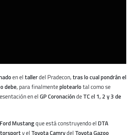
mado
en el
taller
del Pradecon,
tras lo cual pondrán el
mo debe
, para finalmente
plotearlo
tal como se
resentación en el
GP Coronación
de
TC
e
l 1, 2 y 3 de
Ford Mustang
que está construyendo el
DTA
torsport
y el
Toyota Camry
del
Toyota Gazoo