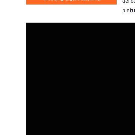
del e
pintu