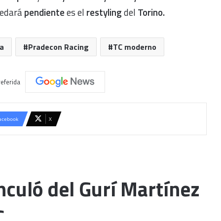
uedará
pendiente
es el
restyling
del
Torino.
a
Pradecon Racing
TC moderno
eferida
acebook
X