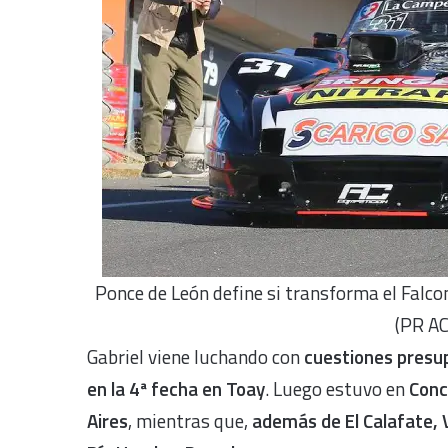
Ponce de León define si transforma el Falc
(PR AC
Gabriel viene luchando con
cuestiones presu
en la 4ª fecha en Toay
. Luego estuvo en
Conce
Aires
, mientras que,
además de El Calafate,