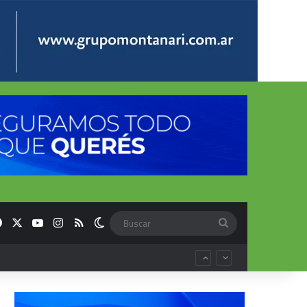
Facebook
X
YouTube
Instagram
RSS
Switch skin
Buscar