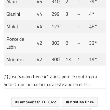
Alaux
46
310
2
–
39°
Gianini
44
299
3
–
4°
Mulet
44
127
–
–
48°
Ponce de
42
303
8
–
33°
León
Moriatis
42
300
13
1
19°
(*) José Savino tiene 41 años, pero le confirmó a
SoloTC que no participará este año en el TC.
Campeonato TC 2022
Christian Dose