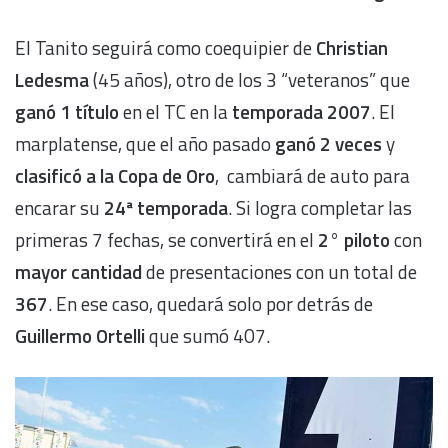
El Tanito seguirá como coequipier de
Christian
Ledesma
(45 años), otro de los 3 “veteranos” que
ganó 1 título
en el TC en la
temporada 2007
. El
marplatense, que el año pasado
ganó 2 veces
y
clasificó a la Copa de Oro
, cambiará de auto para
encarar su
24ª temporada
. Si logra completar las
primeras 7 fechas, se convertirá en el
2° piloto
con
mayor cantidad
de presentaciones con un total de
367
. En ese caso, quedará solo por detrás de
Guillermo Ortelli
que sumó 407.