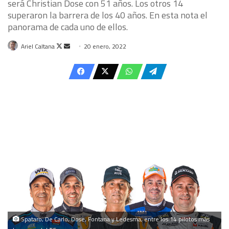
será Christian Dose con 51 años. Los otros 14
superaron la barrera de los 40 años. En esta nota el
panorama de cada uno de ellos.
Follow
Send
Ariel Caltana
20 enero, 2022
on
an
X
email
Spataro, De Carlo, Dose, Fontana y Ledesma, entre los 14 pilotos más