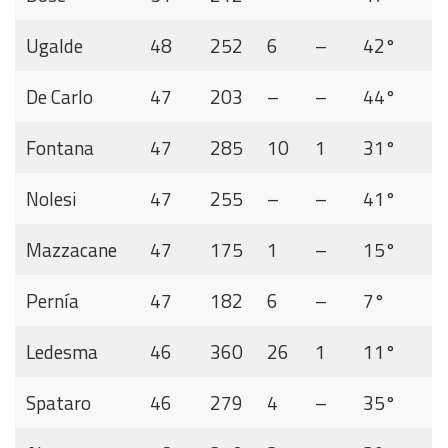
Ugalde
48
252
6
–
42°
De Carlo
47
203
–
–
44°
Fontana
47
285
10
1
31°
Nolesi
47
255
–
–
41°
Mazzacane
47
175
1
–
15°
Pernía
47
182
6
–
7°
Ledesma
46
360
26
1
11°
Spataro
46
279
4
–
35°