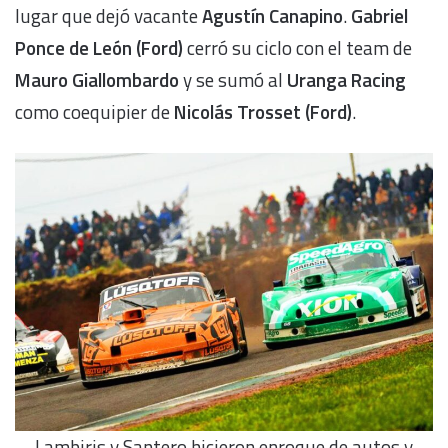
lugar que dejó vacante
Agustín Canapino
.
Gabriel
Ponce de León (Ford)
cerró su ciclo con el team de
Mauro Giallombardo
y se sumó al
Uranga Racing
como coequipier de
Nicolás Trosset (Ford)
.
Lambiris y Santero hicieron enroque de autos y