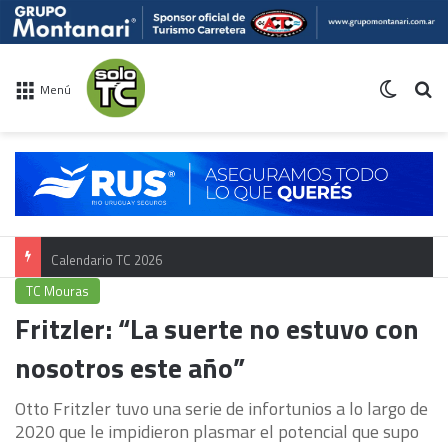
Switch 
Bu
Menú
Calendario TC 2026
TC Mouras
Fritzler: “La suerte no estuvo con
nosotros este año”
Otto Fritzler tuvo una serie de infortunios a lo largo de
2020 que le impidieron plasmar el potencial que supo