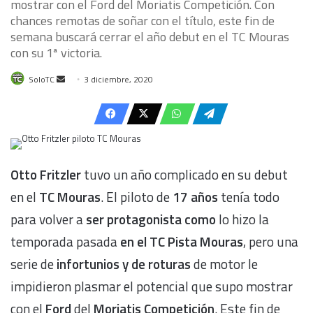
mostrar con el Ford del Moriatis Competición. Con
chances remotas de soñar con el título, este fin de
semana buscará cerrar el año debut en el TC Mouras
con su 1ª victoria.
Send
SoloTC
3 diciembre, 2020
an
email
Otto Fritzler
tuvo un año complicado en su debut
en el
TC Mouras
. El piloto de
17 años
tenía todo
para volver a
ser protagonista
como
lo hizo la
temporada pasada
en el
TC Pista Mouras
, pero una
serie de
infortunios y de roturas
de motor le
impidieron plasmar el potencial que supo mostrar
con el
Ford
del
Moriatis Competición
. Este fin de