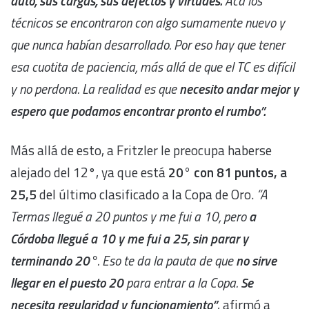
auto, sus cargas, sus defectos y virtudes.
Acá los
técnicos se encontraron con algo sumamente nuevo y
que nunca habían desarrollado. Por eso hay que tener
esa cuotita de paciencia, más allá de que el TC es difícil
y no perdona. La realidad es que
necesito andar mejor y
espero que podamos encontrar pronto el rumbo”.
Más allá de esto, a Fritzler le preocupa haberse
alejado del 12°, ya que está
20° con 81 puntos, a
25,5
del último clasificado a la Copa de Oro.
“A
Termas llegué a 20 puntos y me fui a 10, pero
a
Córdoba llegué a 10 y me fui a 25, sin parar y
terminando 20°
. Eso te da la pauta de que
no sirve
llegar en el puesto 20
para entrar a la Copa.
Se
necesita regularidad y funcionamiento”
, afirmó a