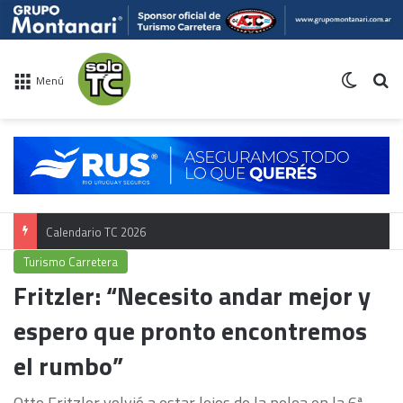
Switch 
Bu
Menú
Calendario TC 2026
Turismo Carretera
Fritzler: “Necesito andar mejor y
espero que pronto encontremos
el rumbo”
Otto Fritzler volvió a estar lejos de la pelea en la 6ª