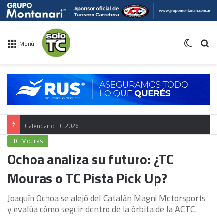
Switch 
Bu
Menú
Calendario TC 2026
TC Mouras
Ochoa analiza su futuro: ¿TC
Mouras o TC Pista Pick Up?
Joaquín Ochoa se alejó del Catalán Magni Motorsports
y evalúa cómo seguir dentro de la órbita de la ACTC.