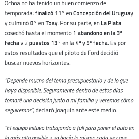
Ochoa no ha tenido un buen comienzo de
temporada:
finalizó 11°
en
Concepción del Uruguay
y culminó
8°
en
Toay
. Por su parte, en
La Plata
cosechó hasta el momento 1
abandono en la
3
ª
fecha
y 2
puestos 13°
en la
4ª y 5ª fecha.
Es por
estos resultados que el piloto de Ford decidió
buscar nuevos horizontes.
“Depende mucho del tema presupuestario y de lo que
haya disponible. Seguramente dentro de estos días
tomaré una decisión junto a mi familia y veremos cómo
seguiremos”
, declaró Joaquín ante este medio.
“El equipo estuvo trabajando a full para poner el auto en
lo más alto posible y yo hacía lo mismo cada vez que