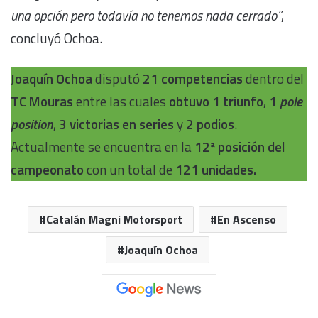
una opción pero todavía no tenemos nada cerrado”
,
concluyó Ochoa.
Joaquín Ochoa
disputó
21 competencias
dentro del
TC Mouras
entre las cuales
obtuvo 1 triunfo
,
1
pole
position
,
3 victorias en series
y
2 podios
.
Actualmente se encuentra en la
12ª posición del
campeonato
con un total de
121 unidades.
Catalán Magni Motorsport
En Ascenso
Joaquín Ochoa