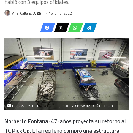
habló con 3 equipos oficiales.
Follow
Send
Ariel Caltana
15 junio, 2022
on
an
X
email
La nueva estructura del TCPU junto a la Chevy de TC. (N. Fontana)
Norberto Fontana
(47) años proyecta su retorno al
TC Pick Up
. El arrecifeño
compró una estructura