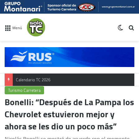
Switch 
Bu
Menú
Calendario TC 2026
Turismo Carretera
Bonelli: “Después de La Pampa los
Chevrolet estuvieron mejor y
ahora se les dio un poco más”
Nicolás Bonelli se mostró de acuerdo con el momento