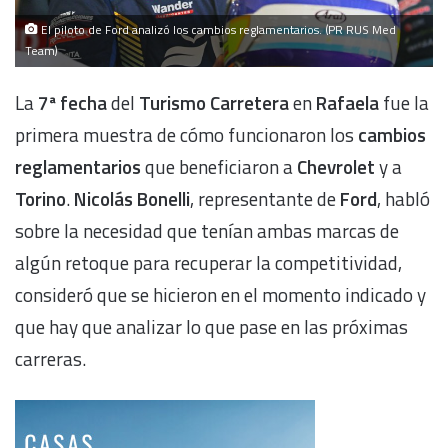
El piloto de Ford analizó los cambios reglamentarios. (PR RUS Med
Team)
La
7ª fecha
del
Turismo Carretera
en
Rafaela
fue la
primera muestra de cómo funcionaron los
cambios
reglamentarios
que beneficiaron a
Chevrolet
y a
Torino
.
Nicolás Bonelli
, representante de
Ford
, habló
sobre la necesidad que tenían ambas marcas de
algún retoque para recuperar la competitividad,
consideró que se hicieron en el momento indicado y
que hay que analizar lo que pase en las próximas
carreras.