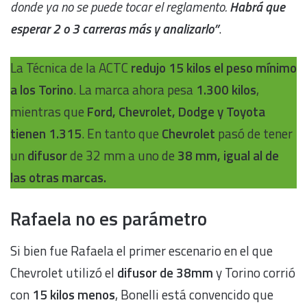
donde ya no se puede tocar el reglamento.
Habrá que
esperar 2 o 3 carreras más y analizarlo”
.
La Técnica de la ACTC
redujo 15 kilos el peso mínimo
a los Torino
. La marca ahora pesa
1.300 kilos
,
mientras que
Ford, Chevrolet, Dodge y Toyota
tienen 1.315
. En tanto que
Chevrolet
pasó de tener
un
difusor
de 32 mm a uno de
38 mm, igual al de
las otras marcas.
Rafaela no es parámetro
Si bien fue Rafaela el primer escenario en el que
Chevrolet utilizó el
difusor de 38mm
y Torino corrió
con
15 kilos menos
, Bonelli está convencido que