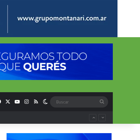
Facebook
X
YouTube
Instagram
RSS
Switch skin
Buscar