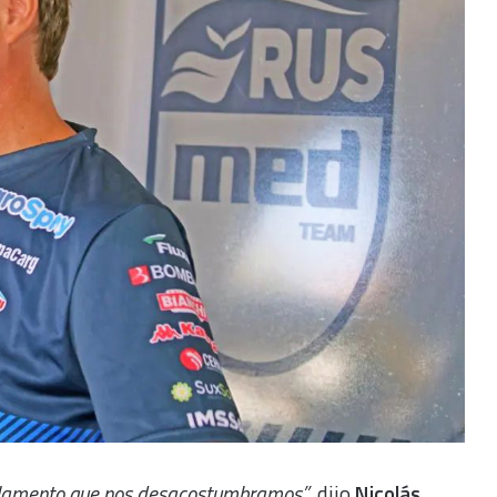
eglamento que nos desacostumbramos”
, dijo
Nicolás