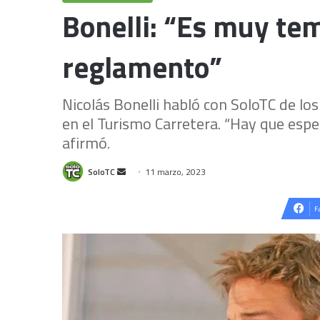
Bonelli: “Es muy te
reglamento”
Nicolás Bonelli habló con SoloTC de l
en el Turismo Carretera. “Hay que esper
afirmó.
Send
SoloTC
11 marzo, 2023
an
email
F