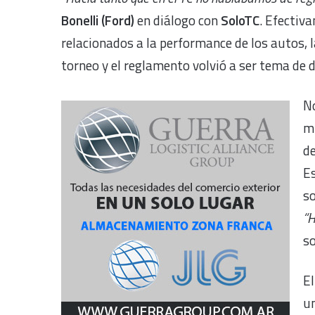
Bonelli
(Ford)
en diálogo con
SoloTC
. Efectiv
relacionados a la performance de los autos, 
torneo y el reglamento volvió a ser tema de d
No
mu
de
Es
s
“H
s
El
un