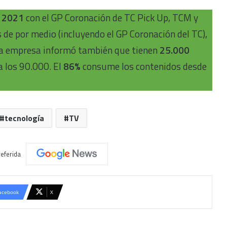
e 2021
con el GP Coronación de TC Pick Up, TCM y
de por medio (incluyendo el GP Coronación del TC),
La empresa informó también que tienen
25.000
a los 90.000. El
86%
consume los contenidos desde
tecnología
TV
eferida
acebook
X