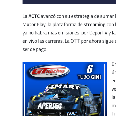
La
ACTC
avanzó con su estrategia de sumar 
Motor Play
, la plataforma de
streaming
con 
ya no habrá más emisiones por DeporTV y la 
en vivo las carreras. La OTT por ahora sigue
ser de pago.
En
ú
en
ve
la
mo
Fi