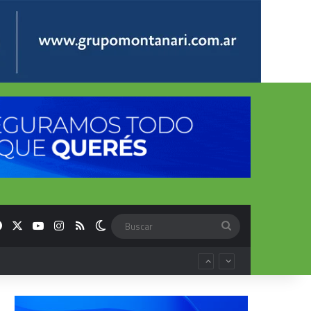
Facebook
X
YouTube
Instagram
RSS
Switch skin
Buscar