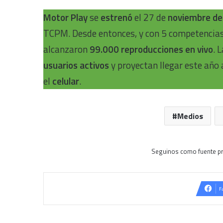
Motor Play
se
estrenó
el 27 de
noviembre d
TCPM. Desde entonces, y con 5 competencias 
alcanzaron
99.000 reproducciones en vivo
. 
usuarios activos
y proyectan llegar este año 
el
celular
.
Medios
Seguinos como fuente pr
F