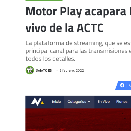
Motor Play acapara 
vivo de la ACTC
La plataforma de streaming, que se est
principal canal para las transmisiones e
todos los detalles.
Send
SoloTC
3 febrero, 2022
an
email
F