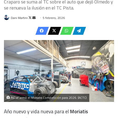
Craparo se suma al TC sobre el auto que dejó Olmedo y
se renueva la ilusión en el TC Pista.
Follow
Send
Dani Martini
5 febrero, 2026
on
an
X
email
Así se armó el Moriatis Competición para 2026. (ACTC)
Año nuevo y vida nueva para el
Moriatis