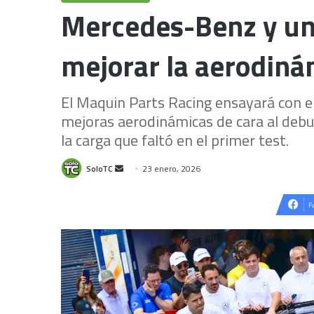
Mercedes-Benz y un
mejorar la aerodiná
El Maquin Parts Racing ensayará con e
mejoras aerodinámicas de cara al debut
la carga que faltó en el primer test.
Send
SoloTC
23 enero, 2026
an
email
F