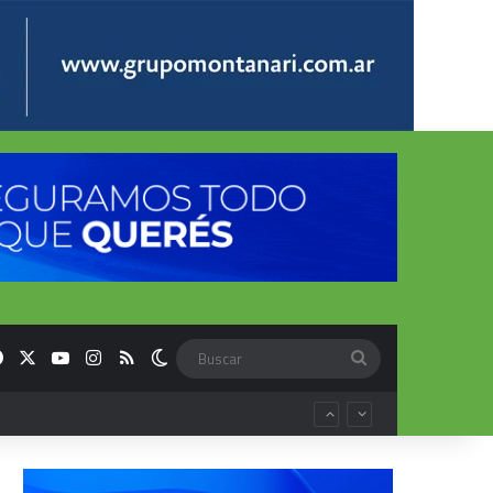
Facebook
X
YouTube
Instagram
RSS
Switch skin
Buscar