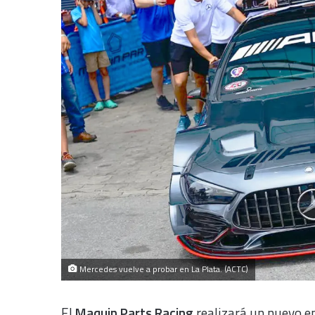
Mercedes vuelve a probar en La Plata. (ACTC)
El
Maquin Parts Racing
realizará un nuevo e