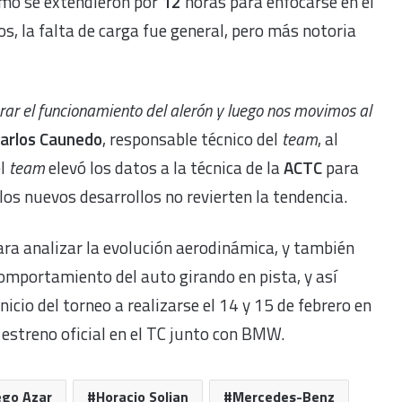
omo se extendieron por
12
horas para enfocarse en el
os, la falta de carga fue general, pero más notoria
rar el funcionamiento del alerón y luego nos movimos al
arlos Caunedo
, responsable técnico del
team
, al
el
team
elevó los datos a la técnica de la
ACTC
para
los nuevos desarrollos no revierten la tendencia.
ara analizar la evolución aerodinámica, y también
comportamiento del auto girando en pista, y así
icio del torneo a realizarse el 14 y 15 de febrero en
estreno oficial en el TC junto con BMW.
ego Azar
Horacio Soljan
Mercedes-Benz