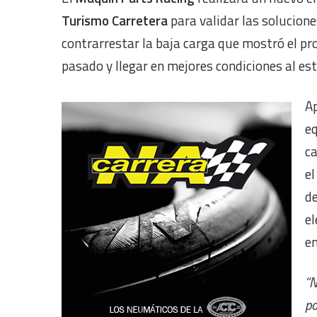
Turismo Carretera
para validar las solucione
contrarrestar la baja carga que mostró el pr
pasado y llegar en mejores condiciones al est
Ap
e
ca
el
de
el
en
“N
po