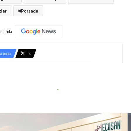
zler
Portada
eferida
acebook
X