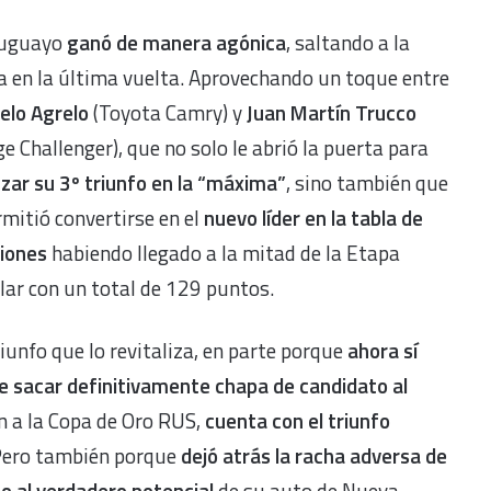
ruguayo
ganó de manera agónica
, saltando a la
 en la última vuelta. Aprovechando un toque entre
elo Agrelo
(Toyota Camry) y
Juan Martín Trucco
e Challenger), que no solo le abrió la puerta para
zar su 3º triunfo en la “máxima”
, sino también que
rmitió convertirse en el
nuevo líder en la tabla de
ciones
habiendo llegado a la mitad de la Etapa
ar con un total de 129 puntos.
iunfo que lo revitaliza, en parte porque
ahora sí
e sacar definitivamente chapa de candidato al
ón a la Copa de Oro RUS,
cuenta con el triunfo
Pero también porque
dejó atrás la racha adversa de
o al verdadero potencial
de su auto de Nueva