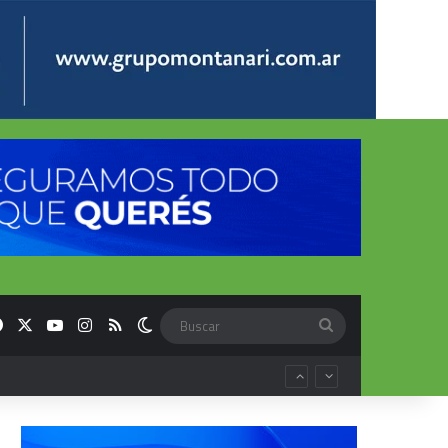
Facebook
X
YouTube
Instagram
RSS
Switch skin
Buscar