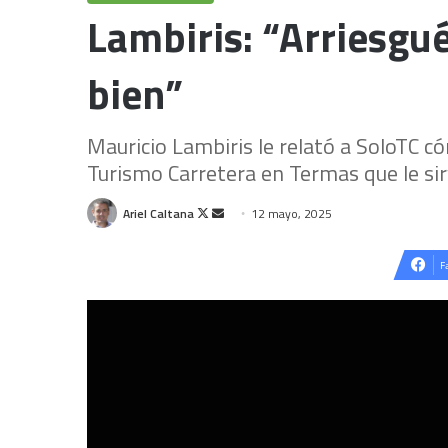
Lambiris: “Arriesgué
bien”
Mauricio Lambiris le relató a SoloTC cóm
Turismo Carretera en Termas que le sir
Follow
Send
Ariel Caltana
12 mayo, 2025
on
an
X
email
F