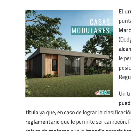
El u
punta
Marc
(Dodg
alcan
le pe
posi
Regul
Un tr
pued
título
ya que, en caso de lograr la clasificaci
reglamentario
que le permite ser campeón. 
rotura de motores
que le
impedía sacarle jug