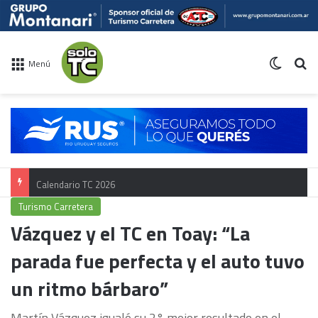
Switch 
Bu
Menú
Calendario TC 2026
Turismo Carretera
Vázquez y el TC en Toay: “La
parada fue perfecta y el auto tuvo
un ritmo bárbaro”
Martín Vázquez igualó su 2° mejor resultado en el