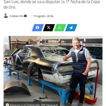
San Luis, donde se va a disputar la 1ª fecha de la Copa
de Oro.
Send
Cristian Re
15 agosto, 2024
an
email
Vázquez y el Challenger. (PR Vázquez)