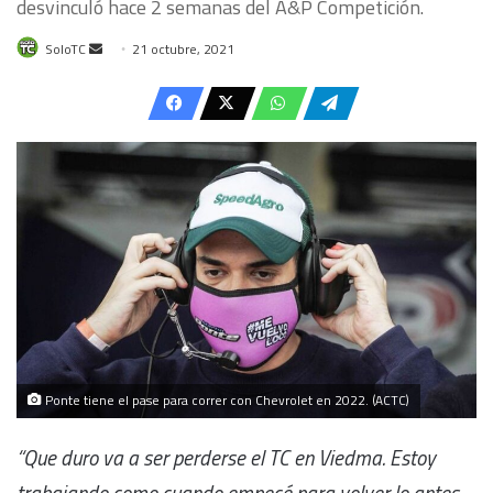
desvinculó hace 2 semanas del A&P Competición.
Send
SoloTC
21 octubre, 2021
an
email
Ponte tiene el pase para correr con Chevrolet en 2022. (ACTC)
“Que duro va a ser perderse el TC en Viedma. Estoy
trabajando como cuando empecé para volver lo antes