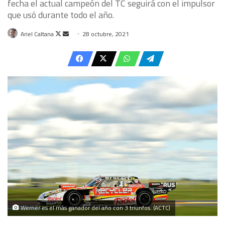
fecha el actual campeón del TC seguirá con el impulsor
que usó durante todo el año.
Follow
Send
Ariel Caltana
28 octubre, 2021
on
an
X
email
Werner es el más ganador del año con 3 triunfos. (ACTC)