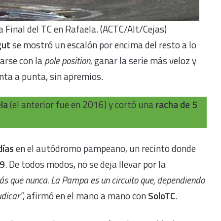
 Final del TC en Rafaela. (ACTC/Alt/Cejas)
gut
se mostró un escalón por encima del resto a lo
darse con la
pole position
, ganar la serie más veloz y
nta a punta, sin apremios.
ela
(el anterior fue en 2016) y cortó una
racha de 5
días
en el autódromo pampeano, un recinto donde
19
. De todos modos, no se deja llevar por la
ás que nunca. La Pampa es un circuito que, dependiendo
udicar”
, afirmó en el mano a mano con
SoloTC
.