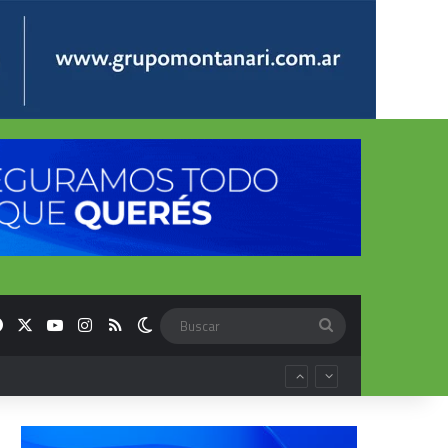
Facebook
X
YouTube
Instagram
RSS
Switch skin
Buscar