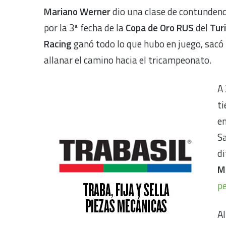
Mariano Werner
dio una clase de contundenc
por la 3ª fecha de la
Copa de Oro RUS
del
Tur
Racing
ganó todo lo que hubo en juego, sacó 
allanar el camino hacia el tricampeonato.
A 
ti
en
Sa
di
M
pe
Al