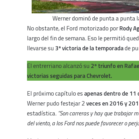
Werner dominó de punta a punta la
No obstante, el Ford motorizado por
Rody A
largo del fin de semana. Eso le permitió que
llevarse su
3ª victoria de la temporada
de pu
El entrerriano alcanzó su
2º triunfo en Rafa
victorias seguidas para Chevrolet.
El próximo capítulo es
apenas dentro de 11 
Werner pudo festejar 2
veces en 2016 y 20
estadística.
“Son carreras y hay que trabajar m
del viento, a los Ford nos puede favorecer o perj