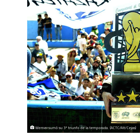
Werner sumó su 3º triunfo de la temporada. (ACTC/Alt/Cejas)