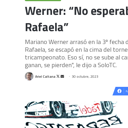
Werner: “No esperab
Rafaela”
Mariano Werner arrasó en la 3ª fecha d
Rafaela, se escapó en la cima del torne
tricampeonato. Eso sí, no se sube al ca
ganan, se pierden", le dijo a SoloTC.
Follow
Send
Ariel Caltana
30 octubre, 2023
on
an
X
email
F