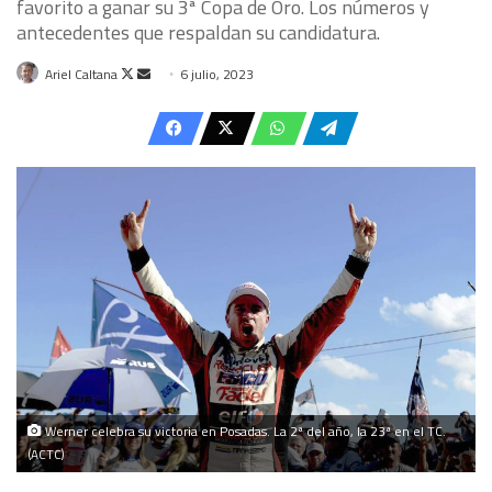
favorito a ganar su 3ª Copa de Oro. Los números y
antecedentes que respaldan su candidatura.
Follow
Send
Ariel Caltana
6 julio, 2023
on
an
X
email
Werner celebra su victoria en Posadas. La 2ª del año, la 23ª en el TC.
(ACTC)