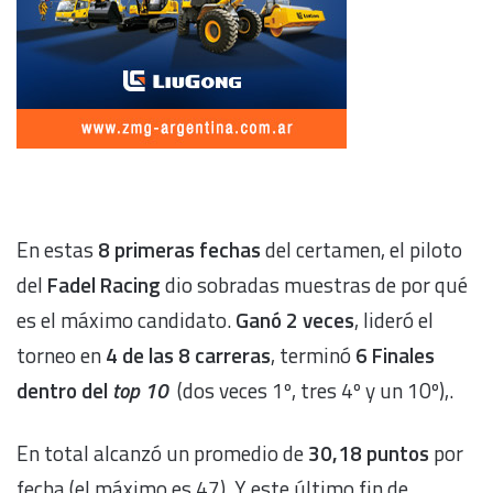
En estas
8 primeras fechas
del certamen, el piloto
del
Fadel Racing
dio sobradas muestras de por qué
es el máximo candidato.
Ganó 2 veces
, lideró el
torneo en
4 de las 8 carreras
, terminó
6 Finales
dentro del
top 10
(dos veces 1º, tres 4º y un 10º),.
En total alcanzó un promedio de
30,18 puntos
por
fecha (el máximo es 47). Y este último fin de