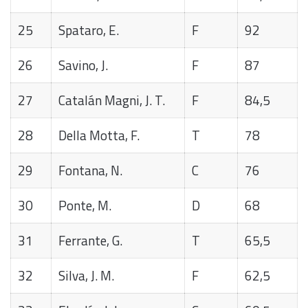
25
Spataro, E.
F
92
26
Savino, J.
F
87
27
Catalán Magni, J. T.
F
84,5
28
Della Motta, F.
T
78
29
Fontana, N.
C
76
30
Ponte, M.
D
68
31
Ferrante, G.
T
65,5
32
Silva, J. M.
F
62,5