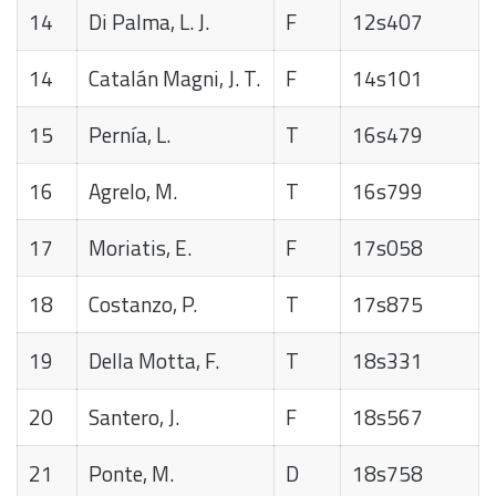
14
Di Palma, L. J.
F
12s407
14
Catalán Magni, J. T.
F
14s101
15
Pernía, L.
T
16s479
16
Agrelo, M.
T
16s799
17
Moriatis, E.
F
17s058
18
Costanzo, P.
T
17s875
19
Della Motta, F.
T
18s331
20
Santero, J.
F
18s567
21
Ponte, M.
D
18s758