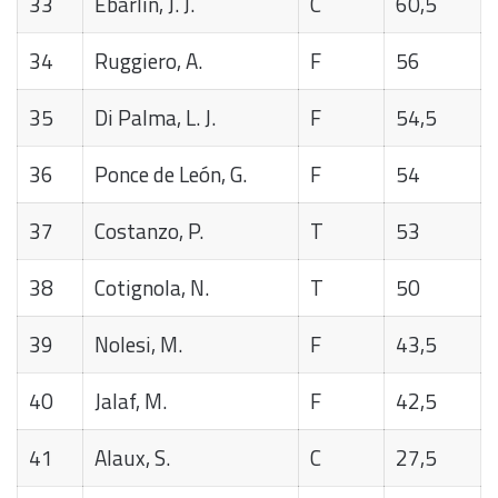
33
Ebarlín, J. J.
C
60,5
34
Ruggiero, A.
F
56
35
Di Palma, L. J.
F
54,5
36
Ponce de León, G.
F
54
37
Costanzo, P.
T
53
38
Cotignola, N.
T
50
39
Nolesi, M.
F
43,5
40
Jalaf, M.
F
42,5
41
Alaux, S.
C
27,5