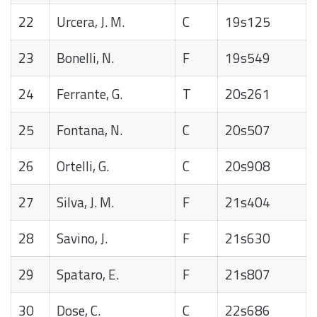
22
Urcera, J. M.
C
19s125
23
Bonelli, N.
F
19s549
24
Ferrante, G.
T
20s261
25
Fontana, N.
C
20s507
26
Ortelli, G.
C
20s908
27
Silva, J. M.
F
21s404
28
Savino, J.
F
21s630
29
Spataro, E.
F
21s807
30
Dose, C.
C
22s686