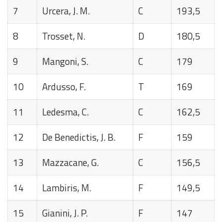
7
Urcera, J. M.
C
193,5
8
Trosset, N.
D
180,5
9
Mangoni, S.
C
179
10
Ardusso, F.
T
169
11
Ledesma, C.
C
162,5
12
De Benedictis, J. B.
F
159
13
Mazzacane, G.
C
156,5
14
Lambiris, M.
F
149,5
15
Gianini, J. P.
F
147